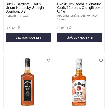
Виски Bardinet, Carus
Виски Jim Beam, Signature
Unum Kentucky Straight
Craft, 12 Years Old, gift box,
Bourbon, 0.7 л
0.7 л
испания
3 года
американский виски
кентукки
12 лет
3 949 ₽
3 490 ₽
Забронировать
Забронировать