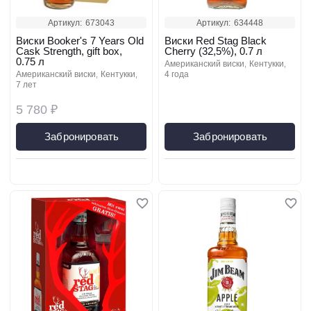
Артикул:
673043
Артикул:
634448
Виски Booker's 7 Years Old
Виски Red Stag Black
Cask Strength, gift box,
Cherry (32,5%), 0.7 л
0.75 л
американский виски
кентукки
американский виски
кентукки
4 года
7 лет
5 780 ₽
Забронировать
Забронировать