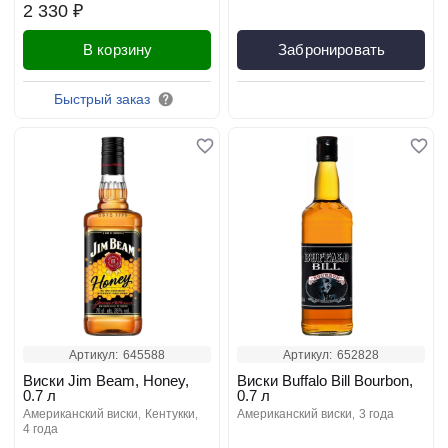
2 330 ₽
В корзину
Забронировать
Быстрый заказ
Артикул:
645588
Артикул:
652828
Виски Jim Beam, Honey,
Виски Buffalo Bill Bourbon,
0.7 л
0.7 л
американский виски
кентукки
американский виски
3 года
4 года