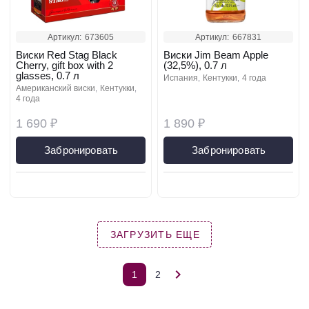
Артикул:
673605
Артикул:
667831
Виски Red Stag Black
Виски Jim Beam Apple
Cherry, gift box with 2
(32,5%), 0.7 л
glasses, 0.7 л
испания
кентукки
4 года
американский виски
кентукки
4 года
1 690 ₽
1 890 ₽
Забронировать
Забронировать
ЗАГРУЗИТЬ ЕЩЕ
1
2