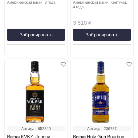
американский виски
3 года
американский виски
кентукки
4 года
3 510 ₽
Забронировать
Забронировать
Артикул:
652840
Артикул:
236787
Виски KVKZ, Johnny
Виски Holy Gun Bourbon,