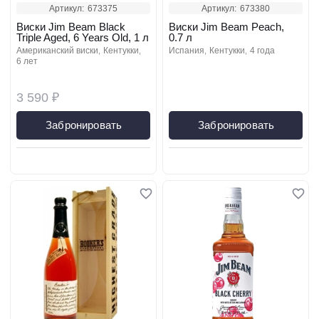
Артикул:
673375
Артикул:
673380
Виски Jim Beam Black
Виски Jim Beam Peach,
Triple Aged, 6 Years Old, 1 л
0.7 л
американский виски
кентукки
испания
кентукки
4 года
6 лет
3 590 ₽
Забронировать
Забронировать