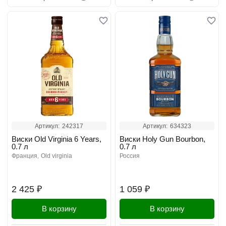
Артикул:
242317
Артикул:
634323
Виски Old Virginia 6 Years,
Виски Holy Gun Bourbon,
0.7 л
0.7 л
франция
old virginia
россия
2 425 ₽
1 059 ₽
В корзину
В корзину