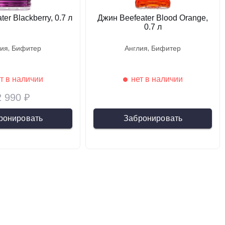
er Blackberry, 0.7 л
Джин Beefeater Blood Orange,
0.7 л
лия
бифитер
англия
бифитер
т в наличии
нет в наличии
2 990 ₽
ронировать
Забронировать