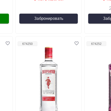
Забронировать
Заб
674250
674252