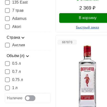
135 East
2 369 ₽
7 трав
В корзину
Adamus
Akori
Быстрый заказ
Страна
667870
Англия
Объём (л)
0.5 л
0.7 л
0.75 л
1 л
Наличие