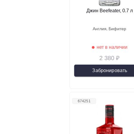
Джин Beefeater, 0.7 л
англия
бифитер
нет в наличии
2 380 ₽
Забронировать
674251