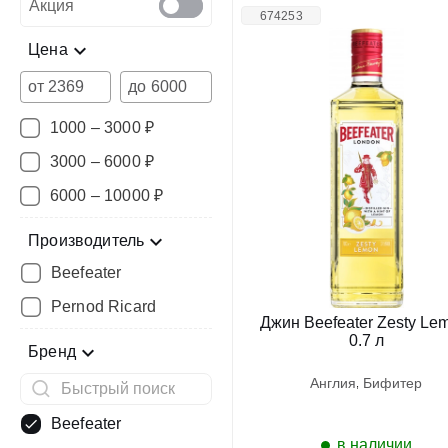
Акция
674253
Цена
от
до
1000 – 3000 ₽
3000 – 6000 ₽
6000 – 10000 ₽
Производитель
Beefeater
Pernod Ricard
Джин Beefeater Zesty Le
0.7 л
Бренд
англия
бифитер
Beefeater
в наличии