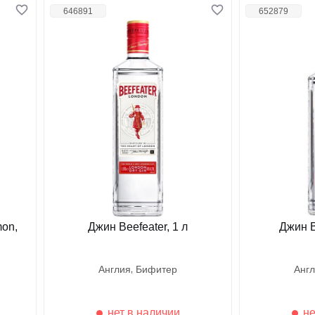
646891
652879
mon,
Джин Beefeater, 1 л
Джин B
англия
бифитер
анг
нет в наличии
не