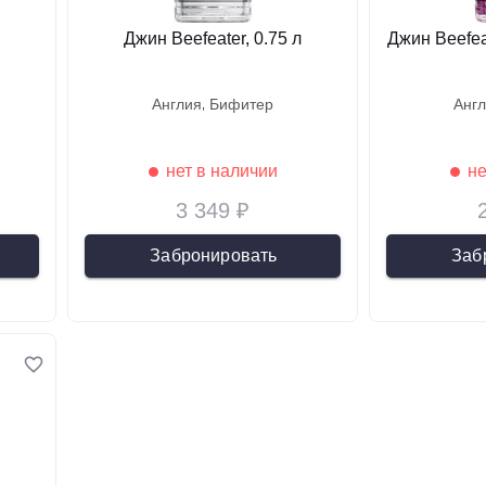
Джин Beefeater, 0.75 л
Джин Beefeat
англия
бифитер
анг
нет в наличии
не
3 349 ₽
Забронировать
Заб