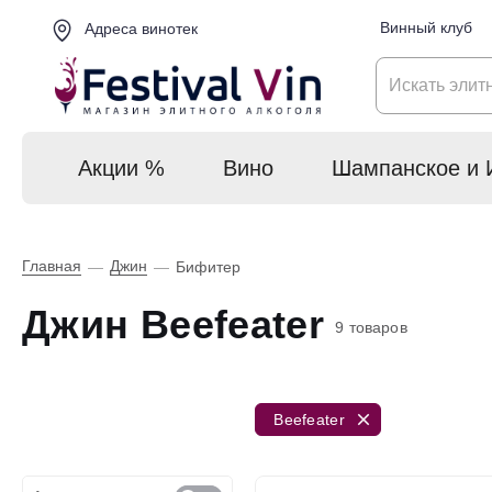
Винный клуб
Адреса винотек
Акции %
Вино
Шампанское и 
Главная
Джин
—
—
Бифитер
Джин Beefeater
9 товаров
Beefeater