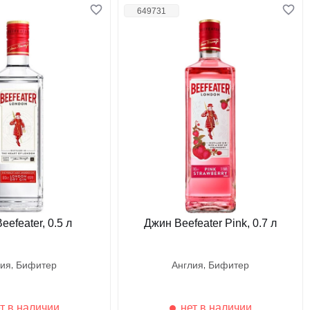
649731
eefeater, 0.5 л
Джин Beefeater Pink, 0.7 л
лия
бифитер
англия
бифитер
т в наличии
нет в наличии