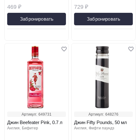
469 ₽
729 ₽
Забронировать
Забронировать
Артикул:
649731
Артикул:
648276
Джин Beefeater Pink, 0.7 л
Джин Fifty Pounds, 50 мл
англия
бифитер
англия
фифти паундз