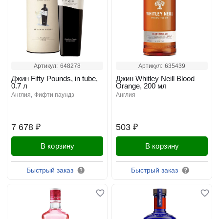
Артикул:
648278
Артикул:
635439
Джин Fifty Pounds, in tube,
Джин Whitley Neill Blood
0.7 л
Orange, 200 мл
англия
фифти паундз
англия
7 678 ₽
503 ₽
В корзину
В корзину
Быстрый заказ
Быстрый заказ