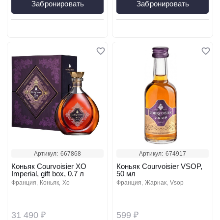
Забронировать
Забронировать
Артикул:
667868
Артикул:
674917
Коньяк Courvoisier XO
Коньяк Courvoisier VSOP,
Imperial, gift box, 0.7 л
50 мл
франция
коньяк
xo
франция
жарнак
vsop
31 490 ₽
599 ₽