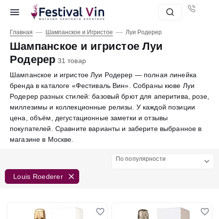
—
—
Главная
Шампанское и Игристое
Луи Рoдерер
Шампанское и игристое Луи
Рoдерер
31 товар
Шампанское и игристое Луи Рoдерер — полная линейка
бренда в каталоге «Фестиваль Вин». Собраны кюве Луи
Рoдерер разных стилей: базовый брют для аперитива, розе,
миллезимы и коллекционные релизы. У каждой позиции
цена, объём, дегустационные заметки и отзывы
покупателей. Сравните варианты и заберите выбранное в
магазине в Москве.
По популярности
Louis Roederer