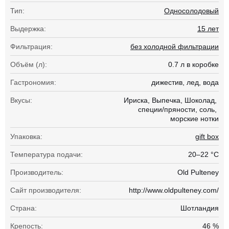
Тип:
Односолодовый
Выдержка:
15 лет
Фильтрация:
без холодной фильтрации
Объём (л):
0.7 л в коробке
Гастрономия:
дижестив
лед
вода
Вкусы:
Ириска
Выпечка
Шоколад
специи/пряности
соль
морские нотки
Упаковка:
gift box
Температура подачи:
20–22 °С
Производитель:
Old Pulteney
Сайт производителя:
http://www.oldpulteney.com/
Страна:
Шотландия
Крепость:
46 %