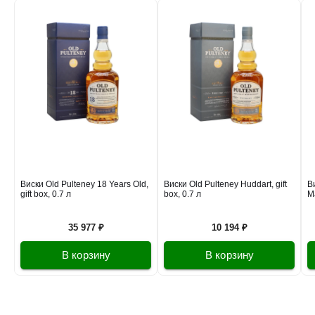
Виски Old Pulteney 18 Years Old,
Виски Old Pulteney Huddart, gift
Ви
gift box, 0.7 л
box, 0.7 л
Ma
35 977 ₽
10 194 ₽
В корзину
В корзину