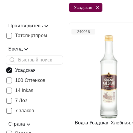
Усадская
Производитель
240068
Татспиртпром
Бренд
Усадская
100 Оттенков
14 Inkas
7 Лоз
7 злаков
Водка Усадская Хлебная, 
Страна