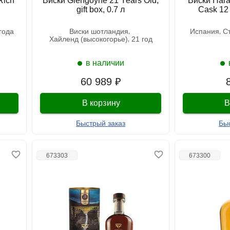
Rich
Виски Glengoyne 21 Years Old,
Виски Haran
gift box, 0.7 л
Cask 12 
 года
виски шотландия
испания
хайленд (высокогорье)
21 год
в наличии
60 989 ₽
В корзину
В
Быстрый заказ
Бы
673303
673300