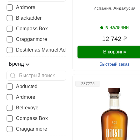
Ardmore
испания
андалусия
Blackadder
в наличии
Compass Box
12 742 ₽
Cragganmore
Destilerias Manuel Acha
В корзину
Бренд
Быстрый заказ
237275
Abducted
Ardmore
Bellevoye
Compass Box
Cragganmore