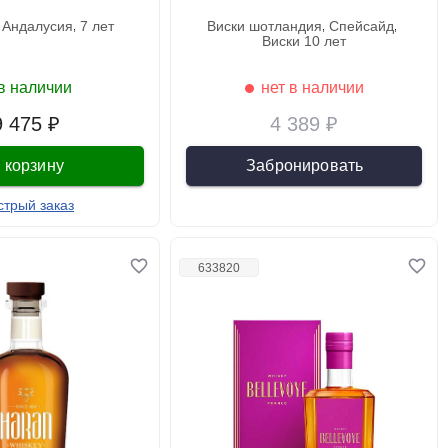
андалусия
7 лет
виски шотландия
спейсайд
виски 10 лет
в наличии
нет в наличии
9 475 ₽
4 389 ₽
 корзину
Забронировать
стрый заказ
633820