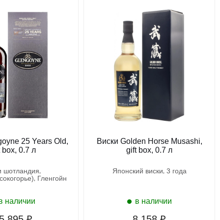
oyne 25 Years Old,
Виски Golden Horse Musashi,
t box, 0.7 л
gift box, 0.7 л
ки шотландия
японский виски
3 года
ысокогорье)
гленгойн
в наличии
в наличии
5 895 ₽
8 158 ₽