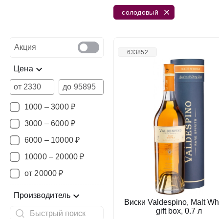
солодовый
Акция
633852
Цена
от
до
1000 – 3000 ₽
3000 – 6000 ₽
6000 – 10000 ₽
10000 – 20000 ₽
от 20000 ₽
Производитель
Виски Valdespino, Malt Wh
gift box, 0.7 л