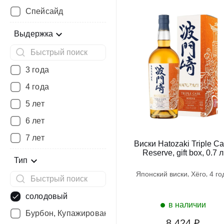
Спейсайд
Выдержка
3 года
4 года
5 лет
6 лет
7 лет
Виски Hatozaki Triple C
Reserve, gift box, 0.7 л
Тип
японский виски
хёго
4 г
солодовый
в наличии
Бурбон, Купажированный
8 424 ₽