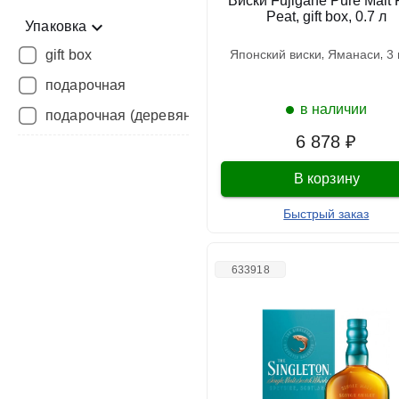
Виски Fujigane Pure Malt 
Peat, gift box, 0.7 л
Упаковка
gift box
японский виски
яманаси
3
подарочная
в наличии
подарочная (деревянная)
6 878 ₽
В корзину
Быстрый заказ
633918