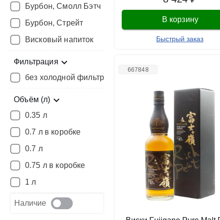
Бурбон, Смолл Бэтч
В корзину
Бурбон, Стрейт
Быстрый заказ
Висковый напиток
Фильтрация
667848
без холодной фильтрации
Объём (л)
0.35 л
0.7 л в коробке
0.7 л
0.75 л в коробке
1 л
Наличие