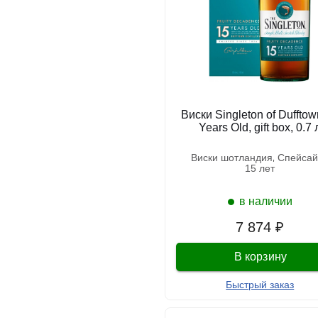
Виски Singleton of Dufftow
Years Old, gift box, 0.7 
виски шотландия
спейса
15 лет
в наличии
7 874 ₽
В корзину
Быстрый заказ