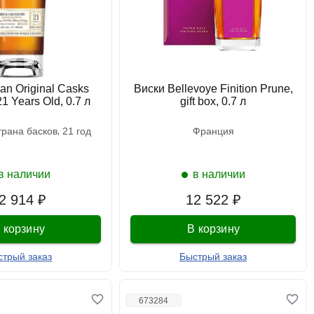
an Original Casks
Виски Bellevoye Finition Prune,
21 Years Old, 0.7 л
gift box, 0.7 л
страна басков
21 год
франция
в наличии
в наличии
2 914 ₽
12 522 ₽
 корзину
В корзину
стрый заказ
Быстрый заказ
673284