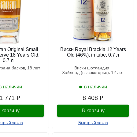
an Original Small
Виски Royal Brackla 12 Years
rve 18 Years Old,
Old (46%), in tube, 0.7 л
0.7 л
страна басков
18 лет
виски шотландия
хайленд (высокогорье)
12 лет
в наличии
в наличии
1 771 ₽
8 408 ₽
 корзину
В корзину
стрый заказ
Быстрый заказ