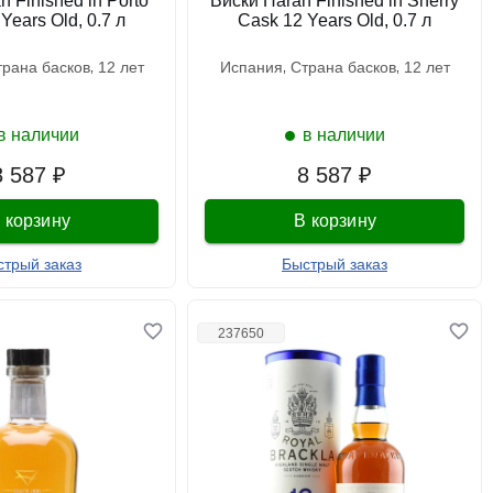
 Finished in Porto
Виски Haran Finished in Sherry
Years Old, 0.7 л
Cask 12 Years Old, 0.7 л
страна басков
12 лет
испания
страна басков
12 лет
в наличии
в наличии
8 587 ₽
8 587 ₽
 корзину
В корзину
стрый заказ
Быстрый заказ
237650