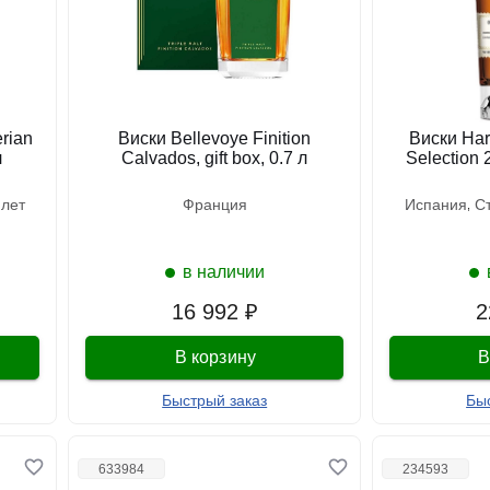
erian
Виски Bellevoye Finition
Виски Har
л
Calvados, gift box, 0.7 л
Selection 
2 лет
франция
испания
в наличии
16 992 ₽
2
В корзину
В
Быстрый заказ
Бы
633984
234593