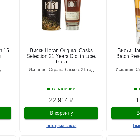
n 15
Виски Haran Original Casks
Виски Har
л
Selection 21 Years Old, in tube,
Batch Rese
0.7 л
йд
испания
страна басков
21 год
испания
в наличии
22 914 ₽
1
В корзину
В
Быстрый заказ
Бы