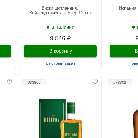
виски шотландия
испания
хайленд (высокогорье)
12 лет
в наличии
9 546 ₽
В корзину
В
Быстрый заказ
Бы
633800
673302