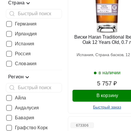
Страна
Германия
Ирландия
Виски Haran Traditional Ib
Oak 12 Years Old, 0.7 
Испания
Россия
испания
страна басков
1
Словакия
в наличии
Регион
5 757 ₽
В корзину
Айла
Быстрый заказ
Андалусия
Бавария
673306
Графство Корк