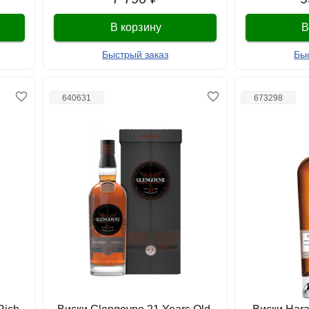
В корзину
В
Быстрый заказ
Бы
640631
673298