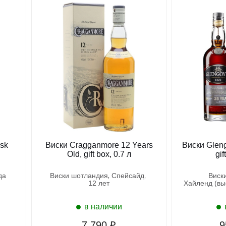
ask
Виски Cragganmore 12 Years
Виски Gleng
Old, gift box, 0.7 л
gif
ода
виски шотландия
спейсайд
вис
12 лет
хайленд (в
в наличии
7 790 ₽
9