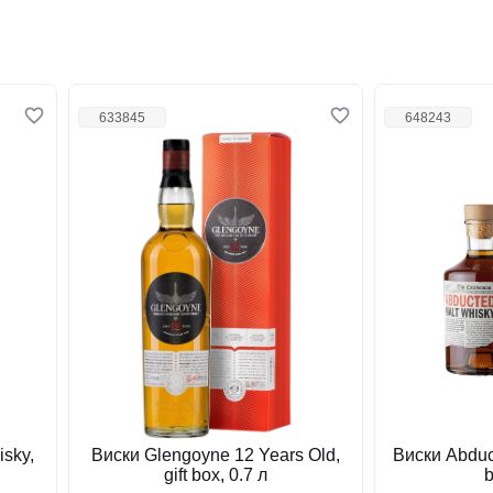
633845
648243
isky,
Виски Glengoyne 12 Years Old,
Виски Abduct
gift box, 0.7 л
b