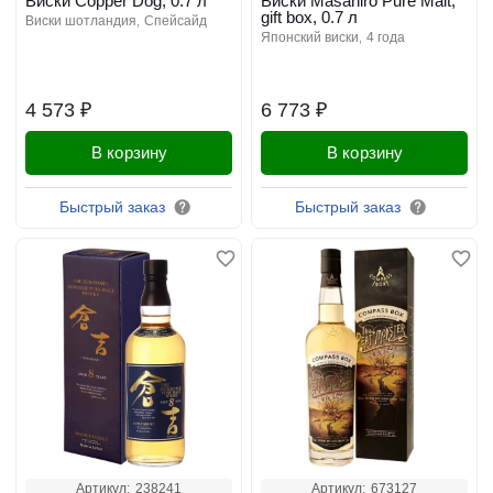
Виски Copper Dog, 0.7 л
Виски Masahiro Pure Malt,
gift box, 0.7 л
виски шотландия
спейсайд
японский виски
4 года
4 573 ₽
6 773 ₽
В корзину
В корзину
Быстрый заказ
Быстрый заказ
Артикул:
238241
Артикул:
673127