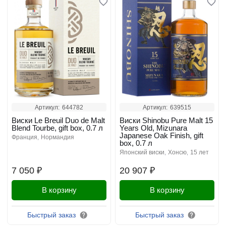
Артикул:
644782
Артикул:
639515
Виски Le Breuil Duo de Malt
Виски Shinobu Pure Malt 15
Blend Tourbe, gift box, 0.7 л
Years Old, Mizunara
Japanese Oak Finish, gift
франция
нормандия
box, 0.7 л
японский виски
хонсю
15 лет
7 050 ₽
20 907 ₽
В корзину
В корзину
Быстрый заказ
Быстрый заказ