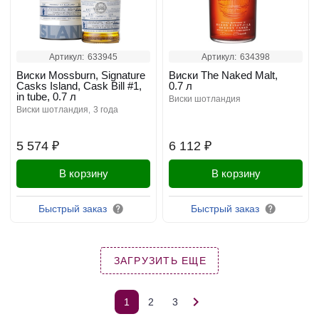
Артикул:
633945
Артикул:
634398
Виски Mossburn, Signature
Виски The Naked Malt,
Casks Island, Cask Bill #1,
0.7 л
in tube, 0.7 л
виски шотландия
виски шотландия
3 года
5 574 ₽
6 112 ₽
В корзину
В корзину
Быстрый заказ
Быстрый заказ
ЗАГРУЗИТЬ ЕЩЕ
1
2
3