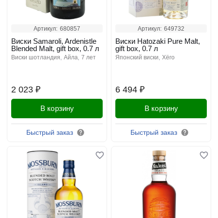
Артикул:
680857
Артикул:
649732
Виски Samaroli, Ardenistle
Виски Hatozaki Pure Malt,
Blended Malt, gift box, 0.7 л
gift box, 0.7 л
виски шотландия
айла
7 лет
японский виски
хёго
2 023 ₽
6 494 ₽
В корзину
В корзину
Быстрый заказ
Быстрый заказ