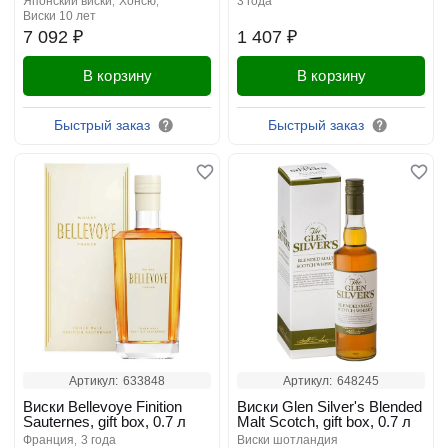
японский виски
хонсю
3 года
виски 10 лет
7 092 ₽
1 407 ₽
В корзину
В корзину
Быстрый заказ
Быстрый заказ
Артикул:
633848
Артикул:
648245
Виски Bellevoye Finition
Виски Glen Silver's Blended
Sauternes, gift box, 0.7 л
Malt Scotch, gift box, 0.7 л
франция
3 года
виски шотландия