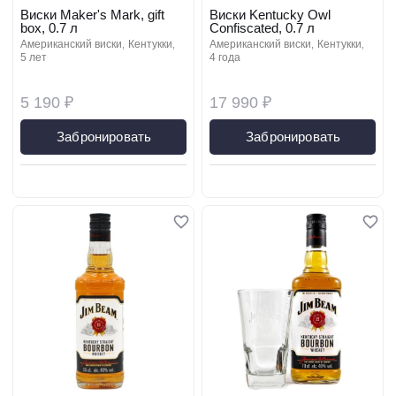
Виски Maker's Mark, gift
Виски Kentucky Owl
box, 0.7 л
Confiscated, 0.7 л
американский виски
кентукки
американский виски
кентукки
5 лет
4 года
5 190 ₽
17 990 ₽
Забронировать
Забронировать