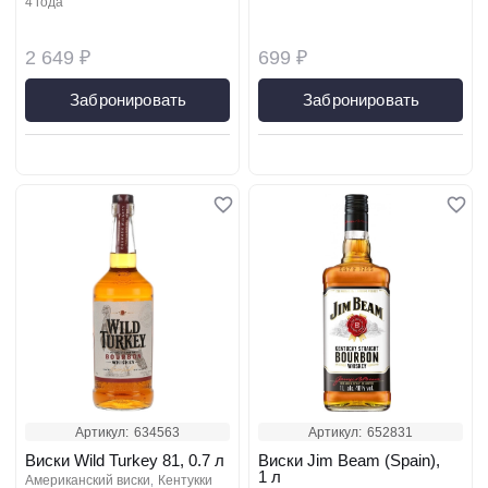
4 года
2 649 ₽
699 ₽
Забронировать
Забронировать
Артикул:
634563
Артикул:
652831
Виски Wild Turkey 81, 0.7 л
Виски Jim Beam (Spain),
1 л
американский виски
кентукки