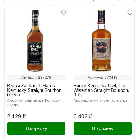
Артикул:
237278
Артикул:
673448
Виски Zackariah Harris
Виски Kentucky Owl, The
Kentucky Straight Bourbon,
Wiseman Straight Bourbon,
0.75 л
0.7 л
американский виски
кентукки
американский виски
кентукки
3 года
2 129 ₽
6 402 ₽
В корзину
В корзину