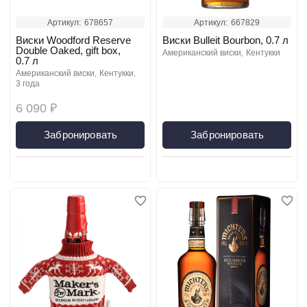
Артикул:
678657
Артикул:
667829
Виски Woodford Reserve
Виски Bulleit Bourbon, 0.7 л
Double Oaked, gift box,
американский виски
кентукки
0.7 л
американский виски
кентукки
3 года
6 090 ₽
Забронировать
Забронировать