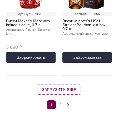
Артикул:
673515
Артикул:
633866
Виски Maker's Mark with
Виски Michter's US*1
knitted sleeve, 0.7 л
Straight Bourbon, gift box,
0.7 л
американский виски
кентукки
8 лет
американский виски
кентукки
3 890 ₽
Забронировать
Забронировать
ЗАГРУЗИТЬ ЕЩЕ
1
2