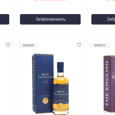
Забронировать
Заб
680846
680853