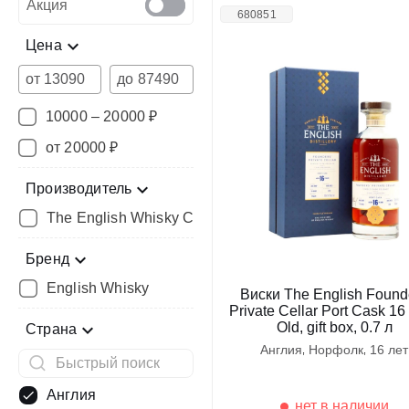
Акция
680851
Цена
от
до
10000 – 20000 ₽
от 20000 ₽
Производитель
The English Whisky Co.
Бренд
English Whisky
Виски The English Found
Private Cellar Port Cask 16
Old, gift box, 0.7 л
Страна
англия
норфолк
16 лет
Англия
нет в наличии