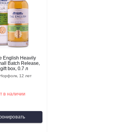
 English Heavily
ll Batch Release,
gift box, 0.7 л
норфолк
12 лет
т в наличии
ронировать