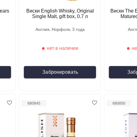
ears
Виски English Whisky, Original
Виски The E
Single Malt, gift box, 0.7 л
Matured,
англия
норфолк
3 года
анг
нет в наличии
не
Забронировать
Заб
680845
680850