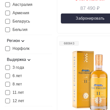
Австралия
87 490 ₽
Армения
Забронировать
Беларусь
Бельгия
Регион
680843
Норфолк
Выдержка
3 года
6 лет
8 лет
11 лет
12 лет