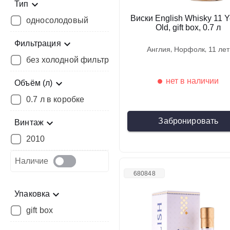
Тип
Виски English Whisky 11 Y
односолодовый
Old, gift box, 0.7 л
Фильтрация
англия
норфолк
11 лет
без холодной фильтрации
нет в наличии
Объём (л)
0.7 л в коробке
Забронировать
Винтаж
2010
Наличие
680848
Упаковка
gift box