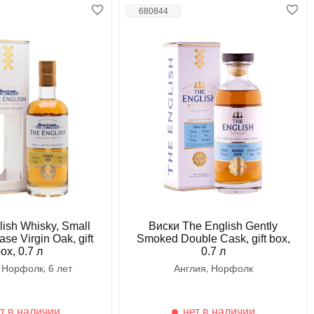
680844
ish Whisky, Small
Виски The English Gently
se Virgin Oak, gift
Smoked Double Cask, gift box,
ox, 0.7 л
0.7 л
норфолк
6 лет
англия
норфолк
т в наличии
нет в наличии