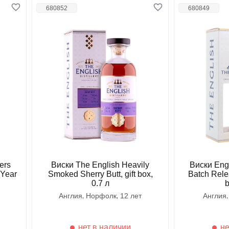
680852
680849
ers
Виски The English Heavily
Виски Engl
 Year
Smoked Sherry Butt, gift box,
Batch Relea
0.7 л
b
англия
норфолк
12 лет
англия
нет в наличии
не