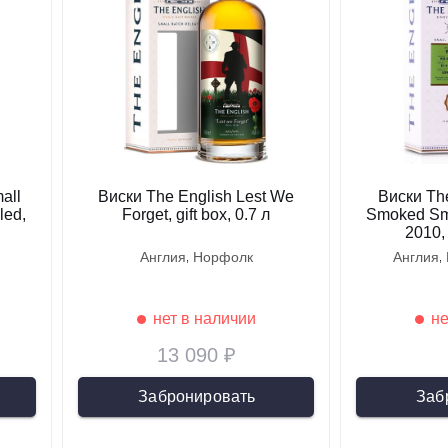
all
Виски The English Lest We
Виски The
led,
Forget, gift box, 0.7 л
Smoked Sma
2010, 
англия
норфолк
англия
нет в наличии
не
13 090 ₽
Забронировать
Заб