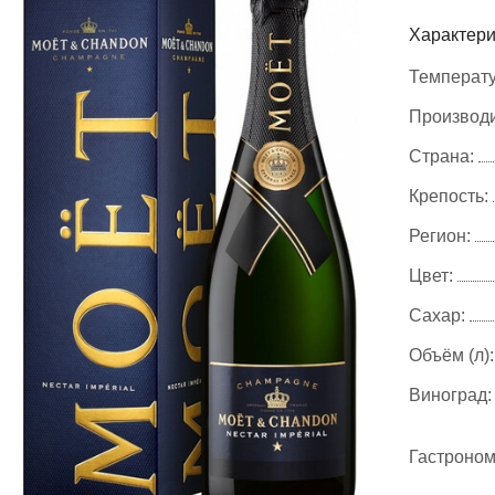
Характери
Температу
Производи
Страна:
Крепость:
Регион:
Цвет:
Сахар:
Объём (л):
Виноград:
Гастроном