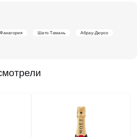
Фанагория
Шато Тамань
Абрау-Дюрсо
смотрели