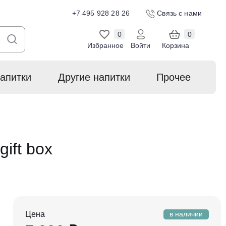
+7 495 928 28 26
Связь с нами
0
0
Избранное
Войти
Корзина
апитки
Другие напитки
Прочее
ift box
Цена
в наличии