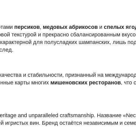
нотами
персиков
,
медовых абрикосов
и
спелых яго
овой текстурой и прекрасно сбалансированным вкусо
характерной для полусладких шампанских, лишь подч
след.
 качества и стабильности, признанный на междунаро
инные карты многих
мишеновских ресторанов
, что
eritage and unparalleled craftsmanship. Название «N
й игристых вин. Бренд остаётся независимым и семе