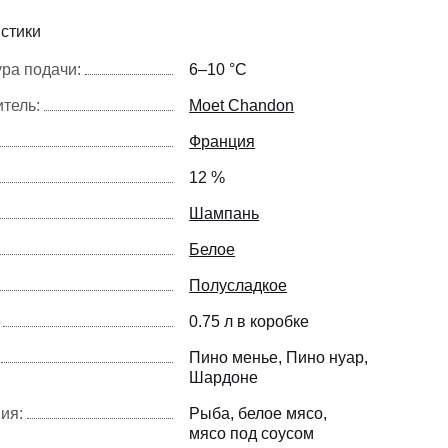
стики
ра подачи:
6–10 °С
тель:
Moet Chandon
Франция
12 %
Шампань
Белое
Полусладкое
0.75 л в коробке
Пино менье
Пино нуар
Шардоне
ия:
Рыба
белое мясо
мясо под соусом