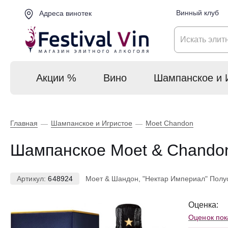
Винный клуб
Адреса винотек
Акции %
Вино
Шампанское и 
Главная
Шампанское и Игристое
Moet Chandon
—
—
Шампанское Moet & Chandon, 
Артикул:
648924
Моет & Шандон, "Нектар Империал" Полус
Оценка:
Оценок пок