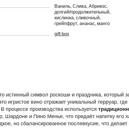
Ваниль
Слива
Абрикос
долгий/продолжительный
кислинка
сливочный
грейпфрут
ананас
манго
gift box
о истинный символ роскоши и праздника, который з
 это игристое вино отражает уникальный терруар, гд
В процессе производства используется
традиционн
, Шардоне и Пино Менье, что придаёт напитку его х
ладкое, но сбалансированное послевкусие, что дела