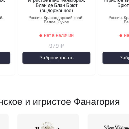
ия,
Игристое вино Фанагория,
Игристое в
Блан де Блан Брют
Брют
(выдержанное)
ай
россия
краснодарский край
россия
к
белое
сухое
б
нет в наличии
не
979 ₽
Забронировать
Заб
ское и игристое Фанагория