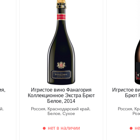
ия,
Игристое вино Фанагория
Игристое в
Коллекционное Экстра Брют
Брют 
Белое, 2014
ай
россия
краснодарский край
россия
к
белое
сухое
ро
нет в наличии
не