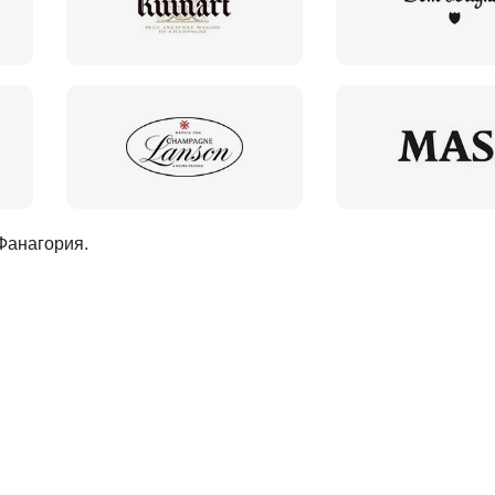
Фанагория
.