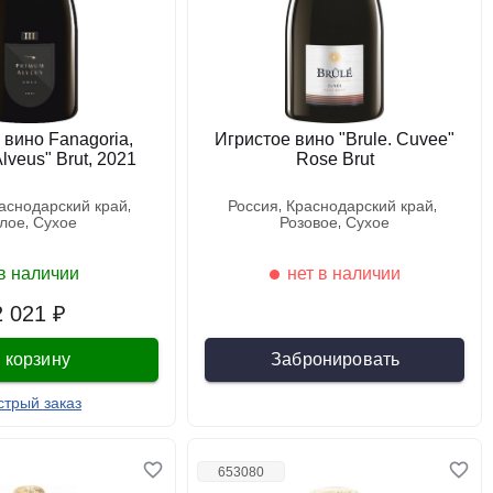
 вино Fanagoria,
Игристое вино "Brule. Cuvee"
lveus" Brut, 2021
Rose Brut
раснодарский край
россия
краснодарский край
елое
сухое
розовое
сухое
в наличии
нет в наличии
2 021 ₽
 корзину
Забронировать
стрый заказ
653080