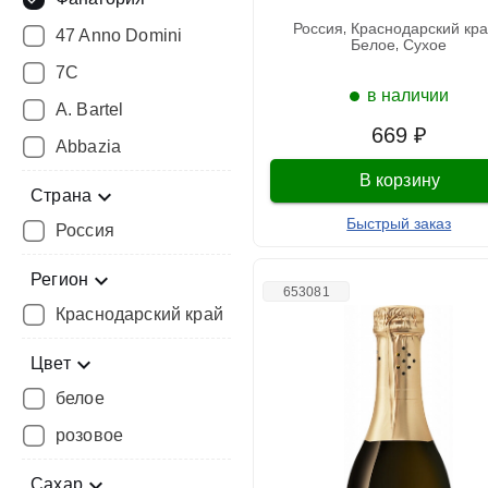
россия
краснодарский кр
47 Anno Domini
белое
сухое
7C
в наличии
A. Bartel
669 ₽
Abbazia
В корзину
Страна
Быстрый заказ
Россия
Регион
653081
Краснодарский край
Цвет
белое
розовое
Сахар