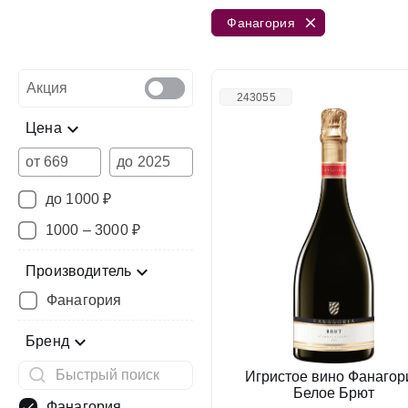
Фанагория
Акция
243055
Цена
от
до
до 1000 ₽
1000 – 3000 ₽
Производитель
Фанагория
Бренд
Игристое вино Фанагор
Белое Брют
Фанагория