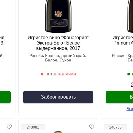
ия
Игристое вино "Фанагория"
Игристое
3,
Экстра-Брют Белое
"Primum A
выдержанное, 2017
ай
россия
краснодарский край
россия
к
белое
сухое
б
нет в наличии
Забронировать
В
Бы
243081
240755