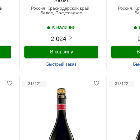
200 мл
ай
россия
краснодарский край
россия
к
белое
полусладкое
б
в наличии
2 024 ₽
В корзину
В
Быстрый заказ
Бы
318121
318122