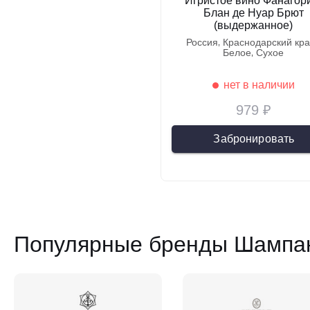
Игристое вино Фанагор
Блан де Нуар Брют
(выдержанное)
россия
краснодарский кр
белое
сухое
нет в наличии
979 ₽
Забронировать
Популярные бренды Шампан