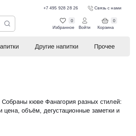
+7 495 928 28 26
Связь с нами
0
0
Избранное
Войти
Корзина
апитки
Другие напитки
Прочее
. Собраны кюве Фанагория разных стилей:
 цена, объём, дегустационные заметки и