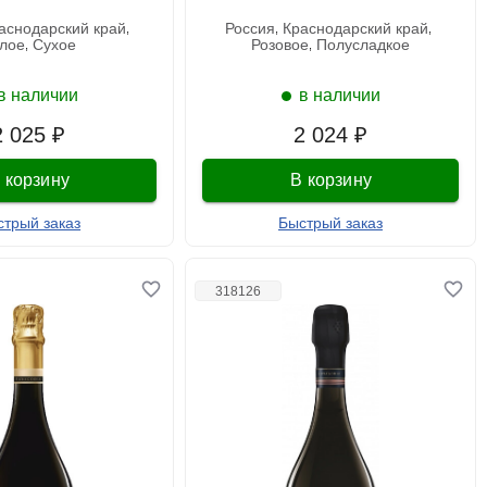
раснодарский край
россия
краснодарский край
елое
сухое
розовое
полусладкое
в наличии
в наличии
2 025 ₽
2 024 ₽
 корзину
В корзину
стрый заказ
Быстрый заказ
318126