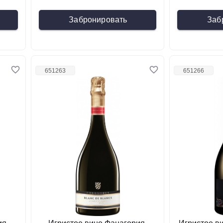
Забронировать
Заб
651263
651266