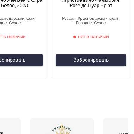
ино Хай Бей Экстра
Игристое вино Фанагория,
 Белое, 2023
Розе де Нуар Брют
раснодарский край
россия
краснодарский край
елое
сухое
розовое
сухое
т в наличии
нет в наличии
ронировать
Забронировать