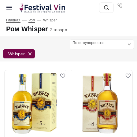
—
—
Главная
Ром
Whisper
Ром Whisper
2 товара
По популярности
Whisper