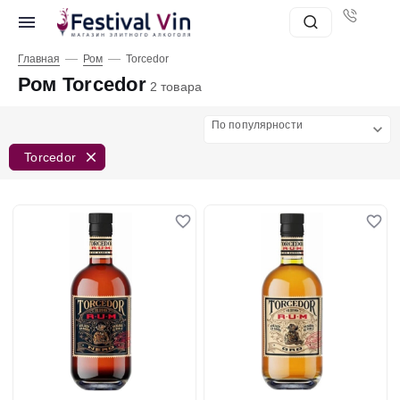
—
—
Главная
Ром
Torcedor
Ром Torcedor
2 товара
По популярности
Torcedor