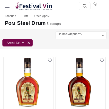
—
—
Главная
Ром
Стил Драм
Ром Steel Drum
3 товара
По популярности
Steel Drum