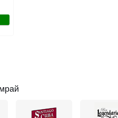
умрай