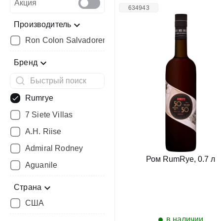
Акция
634943
Производитель
Ron Colon Salvadoreno LLC
Бренд
Rumrye
7 Siete Villas
A.H. Riise
Admiral Rodney
Ром RumRye, 0.7 л
Aguanile
Страна
США
в наличии