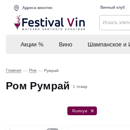
Винный клуб
Адреса винотек
Акции %
Вино
Шампанское и 
Главная
Ром
—
—
Румрай
Ром Румрай
1 товар
Rumrye