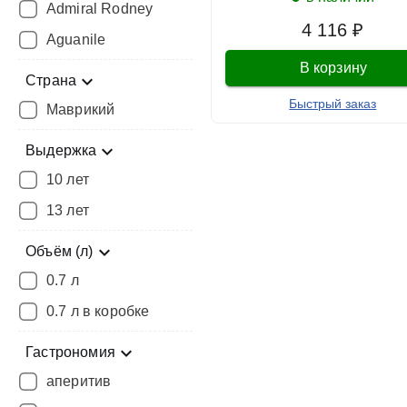
Admiral Rodney
4 116 ₽
Aguanile
В корзину
Страна
Быстрый заказ
Маврикий
Выдержка
10 лет
13 лет
Объём (л)
0.7 л
0.7 л в коробке
Гастрономия
аперитив