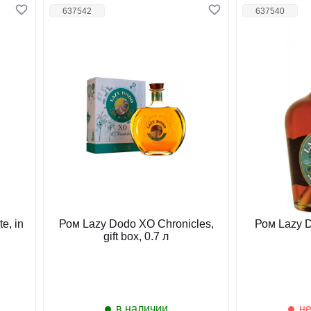
637542
637540
e, in
Ром Lazy Dodo XO Chronicles,
Ром Lazy D
gift box, 0.7 л
в наличии
не