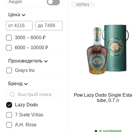
Акция
637541
Цена
от
до
3000 – 6000 ₽
6000 – 10000 ₽
Производитель
Grays Inc
Бренд
Ром Lazy Dodo Single Estat
tube, 0.7 л
Lazy Dodo
7 Siete Villas
A.H. Riise
в наличии