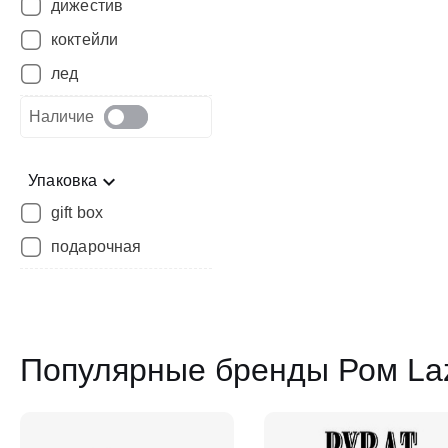
дижестив
коктейли
лед
Наличие
Упаковка
gift box
подарочная
Популярные бренды Ром La