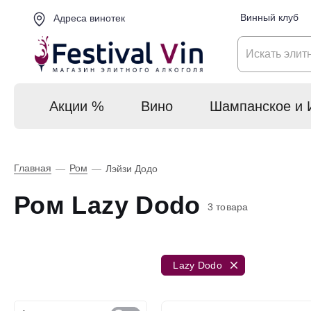
Винный клуб
Адреса винотек
Акции %
Вино
Шампанское и 
Главная
Ром
—
—
Лэйзи Додо
Ром Lazy Dodo
3 товара
Lazy Dodo