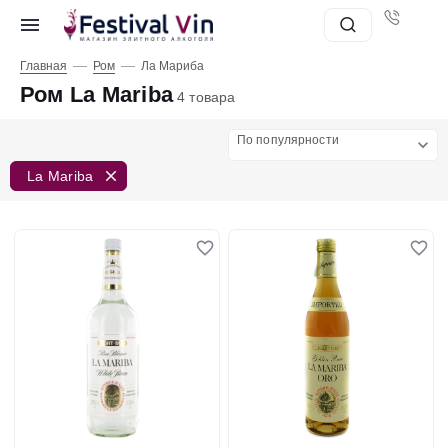
—
—
Главная
Ром
Ла Мариба
Ром La Mariba
4 товара
По популярности
La Mariba