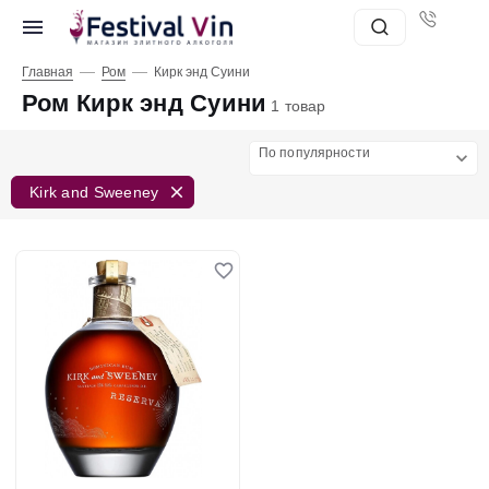
—
—
Главная
Ром
Кирк энд Суини
Ром Кирк энд Суини
1 товар
По популярности
Kirk and Sweeney