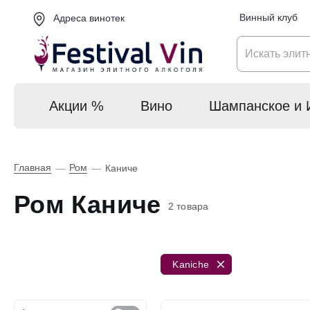
Винный клуб
Адреса винотек
Акции %
Вино
Шампанское и 
Главная
Ром
—
—
Каниче
Ром Каниче
2 товара
Kaniche