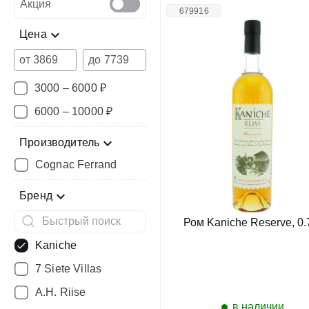
Акция
679916
Цена
от
до
3000 – 6000 ₽
6000 – 10000 ₽
Производитель
Cognac Ferrand
Бренд
Ром Kaniche Reserve, 0.
Kaniche
7 Siete Villas
A.H. Riise
в наличии