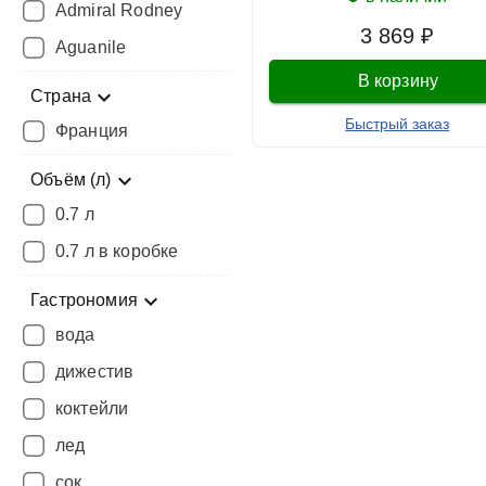
Admiral Rodney
3 869 ₽
Aguanile
В корзину
Страна
Быстрый заказ
Франция
Объём (л)
0.7 л
0.7 л в коробке
Гастрономия
вода
дижестив
коктейли
лед
сок