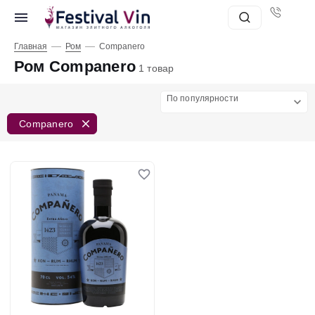
—
—
Главная
Ром
Companero
Ром Companero
1 товар
По популярности
Companero