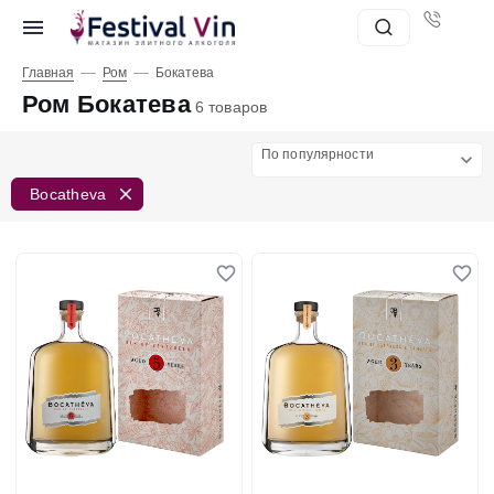
—
—
Главная
Ром
Бокатева
Ром Бокатева
6 товаров
По популярности
Bocatheva