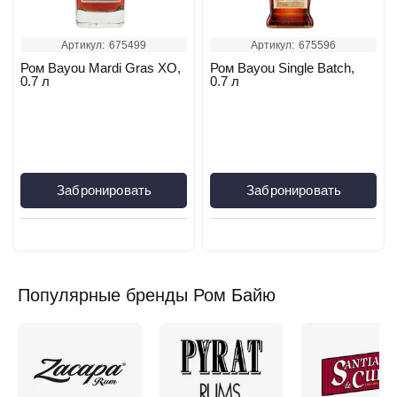
Артикул:
675499
Артикул:
675596
Ром Bayou Mardi Gras XO,
Ром Bayou Single Batch,
0.7 л
0.7 л
Забронировать
Забронировать
Популярные бренды Ром Байю