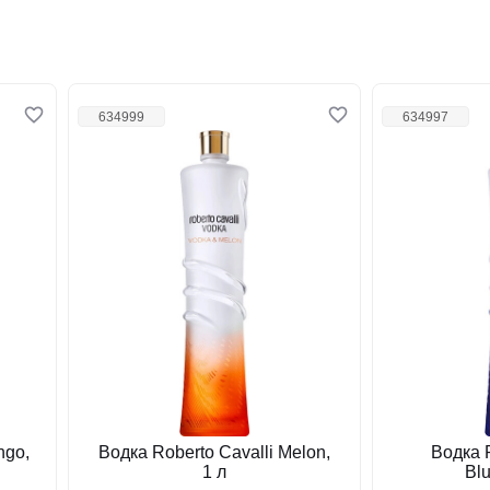
634999
634997
ngo,
Водка Roberto Cavalli Melon,
Водка R
1 л
Blu