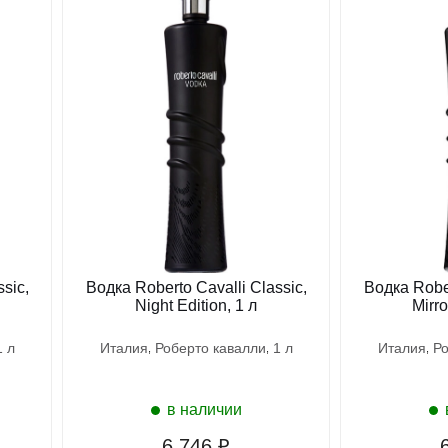
sic,
Водка Roberto Cavalli Classic,
Водка Rober
Night Edition, 1 л
Mirro
1 л
италия
роберто кавалли
1 л
италия
р
в наличии
6 746 ₽