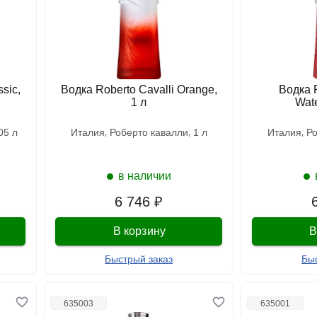
sic,
Водка Roberto Cavalli Orange,
Водка R
1 л
Wate
0.05 л
италия
роберто кавалли
1 л
италия
р
в наличии
6 746 ₽
В корзину
В
Быстрый заказ
Бы
635003
635001