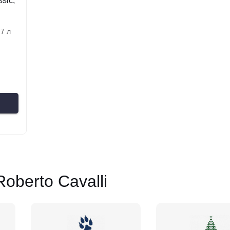
sic,
0.7 л
berto Cavalli