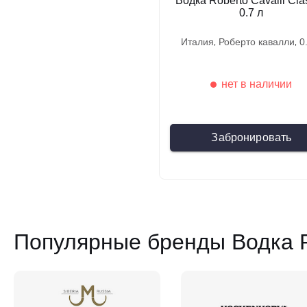
Водка Roberto Cavalli Clas
0.7 л
италия
роберто кавалли
нет в наличии
Забронировать
Популярные бренды Водка Ro