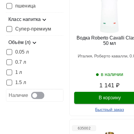
пшеница
Класс напитка
Супер-премиум
Водка Roberto Cavalli Clas
Объём (л)
50 мл
0.05 л
италия
роберто кавалли
0.7 л
1 л
в наличии
1.5 л
1 141 ₽
Наличие
В корзину
Быстрый заказ
635002