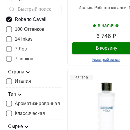
италия
роберто кавалли
Roberto Cavalli
в наличии
100 Оттенков
6 746 ₽
14 Inkas
В корзину
7 Лоз
7 злаков
Быстрый заказ
Страна
634709
Италия
Тип
Ароматизированная
Классическая
Сырьё