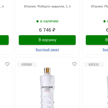
1 л
италия
роберто кавалли
1 л
италия
р
в наличии
6 746 ₽
В корзину
В
Быстрый заказ
Бы
635000
635151