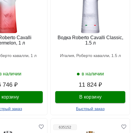
oberto Cavalli
Водка Roberto Cavalli Classic,
rmelon, 1 л
1.5 л
оберто кавалли
1 л
италия
роберто кавалли
1.5 л
в наличии
в наличии
6 746 ₽
11 824 ₽
 корзину
В корзину
стрый заказ
Быстрый заказ
635152