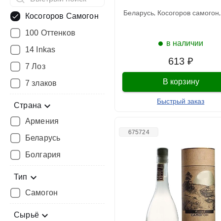
беларусь
косогоров самогон
Косогоров Самогон
100 Оттенков
в наличии
14 Inkas
613 ₽
7 Лоз
В корзину
7 злаков
Быстрый заказ
Страна
Армения
675724
Беларусь
Болгария
Тип
Самогон
Сырьё