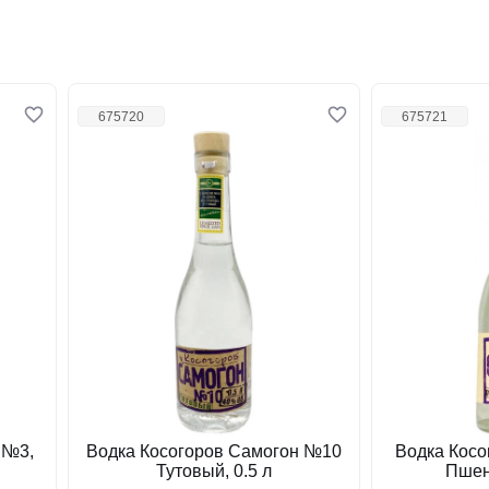
675720
675721
 №3,
Водка Косогоров Самогон №10
Водка Кос
Тутовый, 0.5 л
Пшен