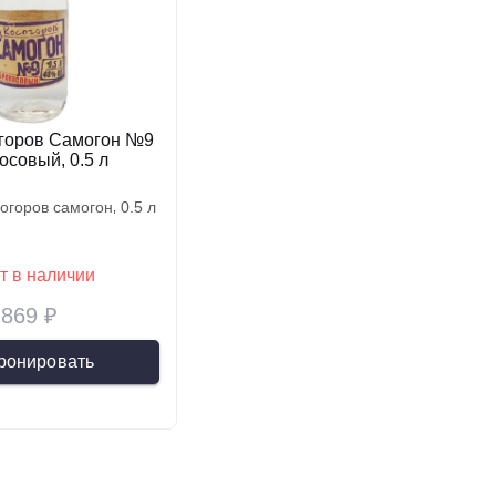
огоров Самогон №9
осовый, 0.5 л
согоров самогон
0.5 л
т в наличии
869 ₽
ронировать