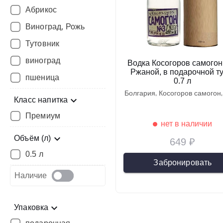
Абрикос
Виноград, Рожь
Тутовник
виноград
Водка Косогоров самого
Ржаной, в подарочной ту
пшеница
0.7 л
болгария
косогоров самогон
Класс напитка
Премиум
нет в наличии
Объём (л)
649 ₽
0.5 л
Забронировать
Наличие
Упаковка