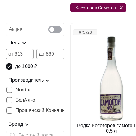
Косогоров Самогон
Акция
675723
Цена
от
до
до 1000 ₽
Производитель
Nordix
БелАлко
Прошянский Коньячный Завод
Бренд
Водка Косогоров самогон
0.5 л