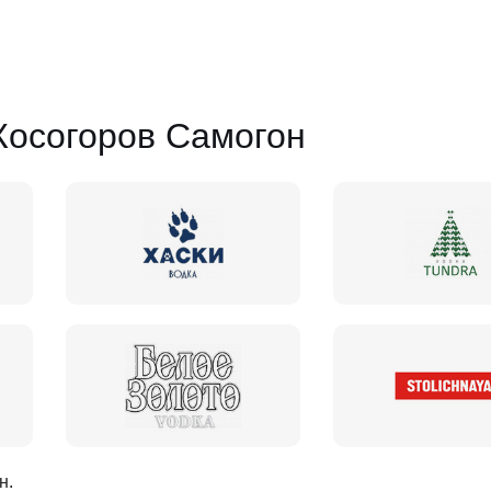
Косогоров Самогон
н
.