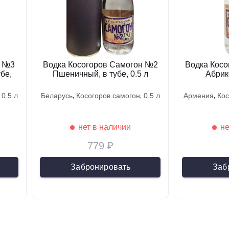
н №3
Водка Косогоров Самогон №2
Водка Кос
бе,
Пшеничный, в тубе, 0.5 л
Абрик
0.5 л
беларусь
косогоров самогон
0.5 л
армения
ко
нет в наличии
не
779 ₽
Забронировать
Заб