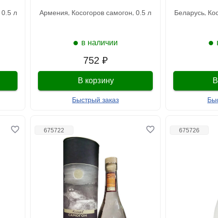
0.5 л
армения
косогоров самогон
0.5 л
беларусь
к
в наличии
752 ₽
В корзину
В
Быстрый заказ
Бы
675722
675726