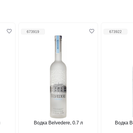
673919
673922
л
Водка Belvedere, 0.7 л
Водка Be