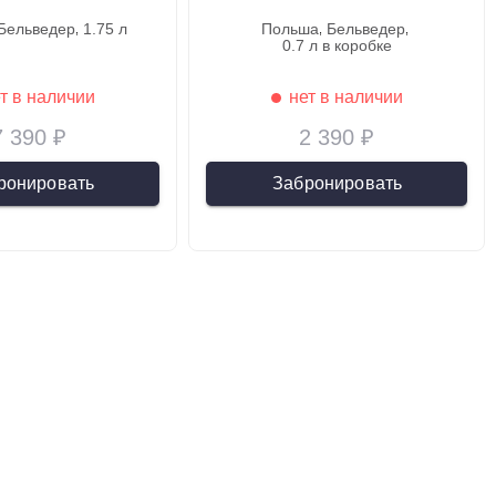
бельведер
1.75 л
польша
бельведер
0.7 л в коробке
т в наличии
нет в наличии
7 390 ₽
2 390 ₽
ронировать
Забронировать