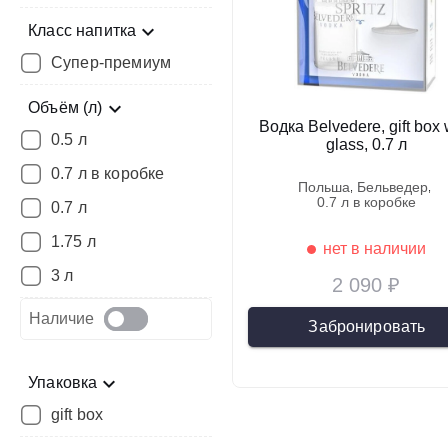
Класс напитка
Супер-премиум
Объём (л)
Водка Belvedere, gift box 
0.5 л
glass, 0.7 л
0.7 л в коробке
польша
бельведер
0.7 л в коробке
0.7 л
1.75 л
нет в наличии
3 л
2 090 ₽
Наличие
Забронировать
Упаковка
gift box