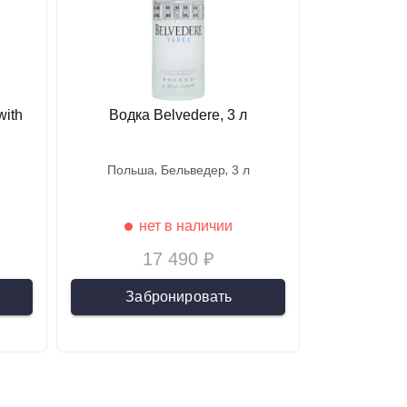
with
Водка Belvedere, 3 л
польша
бельведер
3 л
нет в наличии
17 490 ₽
Забронировать