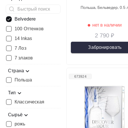
польша
бельведер
0.5 
Belvedere
нет в наличии
100 Оттенков
2 790 ₽
14 Inkas
Забронировать
7 Лоз
7 злаков
Страна
673924
Польша
Тип
Классическая
Сырьё
рожь