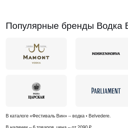
Популярные бренды Водка B
В каталоге «Фестиваль Вин» --
водка
•
Belvedere
.
В наличии -- 6 товаров
, цена -- от 2090 ₽
.