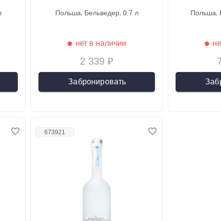
л
польша
бельведер
0.7 л
польша
нет в наличии
не
2 339 ₽
Забронировать
Заб
673921