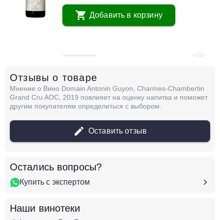
Добавить в корзину
в наличии
677200
Отзывы о товаре
Вино Laurent Barth, Altenbourg Pinot Noir,
Alsace AOC, 2022
Мнение о Вино Domain Antonin Guyon, Charmes-Chambertin
Франция
Бургундия, Кот Д'Ор
Красное
Grand Cru AOC, 2019 повлияет на оценку напитка и поможет
Сухое
13.5 %
другим покупателям определиться с выбором.
14 875 ₽
Оставить отзыв
Добавить в корзину
Остались вопросы?
Купить с экспертом
в наличии
677215
Вино Laurent Barth, M Pinot Noir, Alsace AOC,
Наши винотеки
2022