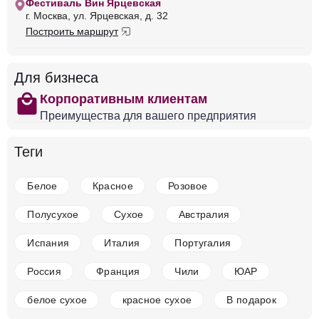
Фестиваль Вин Ярцевская
Франция
Бургундия, Кот Д'Ор
Красное
г. Москва, ул. Ярцевская, д. 32
Сухое
13.5 %
Построить маршрут
14 875 ₽
Для бизнеса
Добавить в корзину
shopping
Корпоративным клиентам
Преимущества для вашего предприятия
в наличии
677190
Теги
Вино Laurent Barth, S05 P164 Pinot Noir, Alsace
AOC, 2020
Белое
Красное
Розовое
Франция
Бургундия, Кот Д'Ор
Красное
Сухое
13.5 %
Полусухое
Сухое
Австралия
10 750 ₽
Испания
Италия
Португалия
Добавить в корзину
Россия
Франция
Чили
ЮАР
белое сухое
красное сухое
В подарок