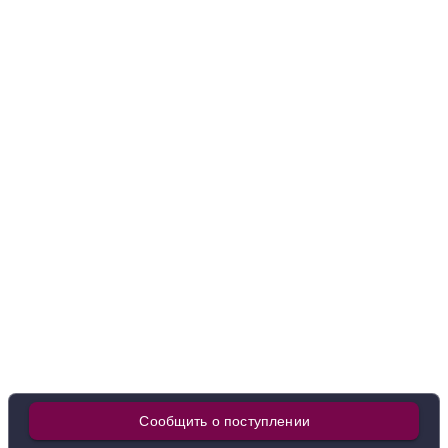
9 120 ₽
Добавить в корзину
в наличии
665343
Вино Lavergne, Bordeaux AOC, 2023
Франция
Бургундия, Кот Д'Ор
Красное
Сухое
13.5 %
3 930 ₽
Добавить в корзину
в наличии
670916
Сообщить о поступлении
Вино Le Curieux Sommelier Merlot, 2020