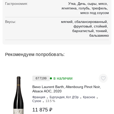
Гастрономия:
Утка
Дичь
сыры
мясо
ягнятина
голубь
трюфель
мясо под соусом
Вкусы:
мягкий
сбалансированный
фруктовый
стойкий
бархатистый
тонкий
бальзамико
Рекомендуем попробовать:
в наличии
677199
Вино Laurent Barth, Altenbourg Pinot Noir,
Alsace AOC, 2020
Франция
Бургундия, Кот Д'Ор
Красное
Сухое
13.5 %
11 875 ₽