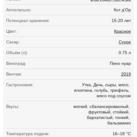
Аппеласьон:
Кот д'Ор
Потенциал хранения:
15-20 лет
Цвет:
Красное
Сахар:
Сухое
Объём (л):
0.75 л
Виноград:
Пино нуар
Винтаж:
2019
Гастрономия:
Утка
Дичь
сыры
мясо
ягнятина
голубь
трюфель
мясо под соусом
Вкусы:
мягкий
сбалансированный
фруктовый
стойкий
бархатистый
тонкий
бальзамико
Температура подачи:
16–18 °С