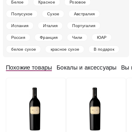
Белое
Красное
Розовое
США
Калифорния, Долина Напа
Красное
Сухое
14.5 %
Полусухое
Сухое
Австралия
53 823 ₽
Испания
Италия
Португалия
Добавить в корзину
Россия
Франция
Чили
ЮАР
белое сухое
красное сухое
В подарок
в наличии
652218
Похожие товары
Бокалы и аксессуары
Вы 
Вино Chateau Smith Cabernet Sauvignon, 2021
США
Калифорния, Долина Напа
Красное
Сухое
14.5 %
5 119 ₽
Добавить в корзину