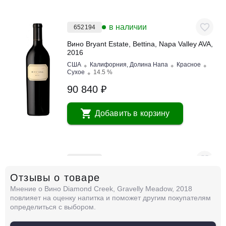
в наличии
652194
Вино Bryant Estate, Bettina, Napa Valley AVA,
2016
США
Калифорния, Долина Напа
Красное
Сухое
14.5 %
90 840 ₽
Добавить в корзину
в наличии
652193
Отзывы о товаре
Вино Bryant Estate, Bettina, Napa Valley AVA,
2018
Мнение о Вино Diamond Creek, Gravelly Meadow, 2018
США
Калифорния, Долина Напа
Красное
повлияет на оценку напитка и поможет другим покупателям
Сухое
14.5 %
определиться с выбором.
90 840 ₽