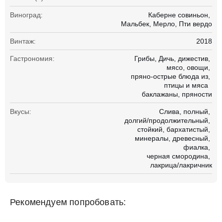
Виноград:
Каберне совиньон
Мальбек
Мерло
Пти вердо
Винтаж:
2018
Гастрономия:
Грибы
Дичь
дижестив
мясо
овощи
пряно-острые блюда из
птицы и мяса
баклажаны
пряности
Вкусы:
Слива
полный
долгий/продолжительный
стойкий
бархатистый
минералы
древесный
фиалка
черная смородина
лакрица/лакричник
Рекомендуем попробовать: