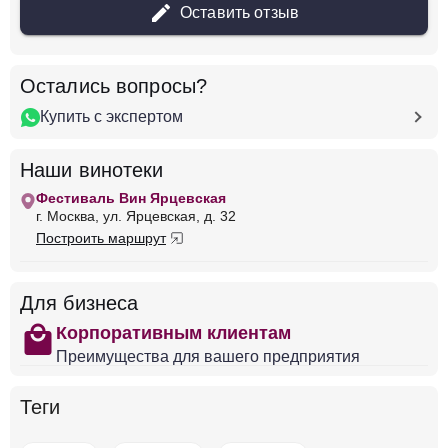
Оставить отзыв
Добавить в корзину
Остались вопросы?
Купить с экспертом
в наличии
652195
Вино Caymus, Special Selection Cabernet
Наши винотеки
Sauvignon, 2017
Фестиваль Вин Ярцевская
США
Калифорния, Долина Напа
Красное
г. Москва, ул. Ярцевская, д. 32
Сухое
14.5 %
Построить маршрут
56 655 ₽
Для бизнеса
Добавить в корзину
shopping
Корпоративным клиентам
Преимущества для вашего предприятия
в наличии
652196
Теги
Вино Caymus, Special Selection Cabernet
Sauvignon, 2018