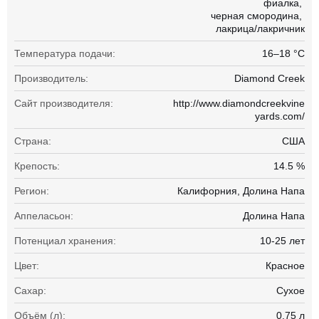
фиалка
черная смородина
лакрица/лакричник
Температура подачи:
16–18 °С
Производитель:
Diamond Creek
Сайт производителя:
http://www.diamondcreekvine
yards.com/
Страна:
США
Крепость:
14.5 %
Регион:
Калифорния, Долина Напа
Аппеласьон:
Долина Напа
Потенциал хранения:
10-25 лет
Цвет:
Красное
Сахар:
Сухое
Объём (л):
0.75 л