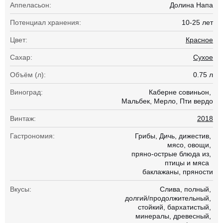
Аппеласьон:
Долина Напа
Потенциал хранения:
10-25 лет
Цвет:
Красное
Сахар:
Сухое
Объём (л):
0.75 л
Виноград:
Каберне совиньон
Мальбек
Мерло
Пти вердо
Винтаж:
2018
Гастрономия:
Грибы
Дичь
дижестив
мясо
овощи
пряно-острые блюда из
птицы и мяса
баклажаны
пряности
Вкусы:
Слива
полный
долгий/продолжительный
стойкий
бархатистый
минералы
древесный