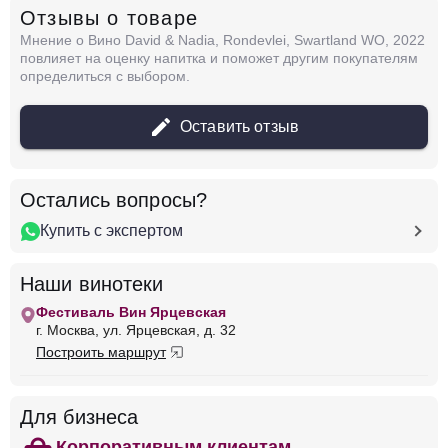
Отзывы о товаре
Вино Arabella, Chenin Blanc, 2024
Мнение о Вино David & Nadia, Rondevlei, Swartland WO, 2022
ЮАР
Свартланд
Белое
Сухое
12.5 %
повлияет на оценку напитка и поможет другим покупателям
определиться с выбором.
899 ₽
Оставить отзыв
Добавить в корзину
Остались вопросы?
Купить с экспертом
в наличии
679514
Наши винотеки
Вино Arabella, Sauvignon Blanc, 2022
Фестиваль Вин Ярцевская
ЮАР
Свартланд
Белое
Сухое
12.5 %
г. Москва, ул. Ярцевская, д. 32
Построить маршрут
899 ₽
Добавить в корзину
Для бизнеса
Корпоративным клиентам