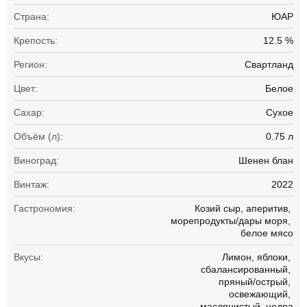
Страна:
ЮАР
Крепость:
12.5 %
Регион:
Свартланд
Цвет:
Белое
Сахар:
Сухое
Объём (л):
0.75 л
Виноград:
Шенен блан
Винтаж:
2022
Гастрономия:
Козий сыр
аперитив
морепродукты/дары моря
белое мясо
Вкусы:
Лимон
яблоки
сбалансированный
пряный/острый
освежающий
маслянистый
цедра