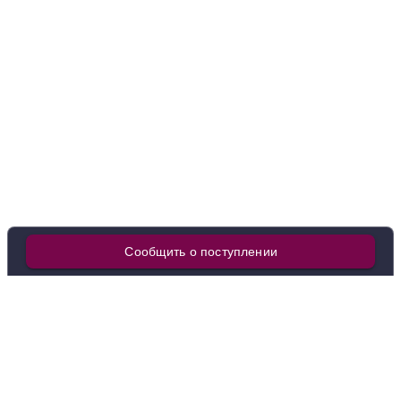
Добавить в корзину
в наличии
652260
Вино Goedverwacht, Maxim Chardonnay, 2024
ЮАР
Свартланд
Белое
Сухое
12.5 %
2 251 ₽
Добавить в корзину
Сообщить о поступлении
в наличии
652241
Вино Kaapzicht, Chenin Blanc, 2023
ЮАР
Свартланд
Белое
Сухое
12.5 %
2 370 ₽
Покупателям
О нас