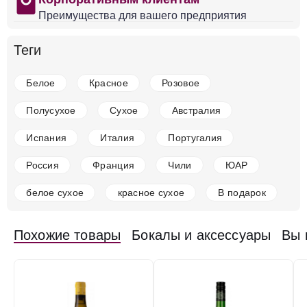
shopping
Преимущества для вашего предприятия
в наличии
650666
Теги
Вино Rooiberg Winery, Chardonnay, 2023
ЮАР
Свартланд
Белое
Сухое
12.5 %
Белое
Красное
Розовое
1 008 ₽
Полусухое
Сухое
Австралия
Добавить в корзину
Испания
Италия
Португалия
Россия
Франция
Чили
ЮАР
белое сухое
красное сухое
В подарок
в наличии
650668
Вино Rooiberg Winery, Chenin Blanc, 2023
Похожие товары
Бокалы и аксессуары
Вы 
ЮАР
Свартланд
Белое
Сухое
12.5 %
1 008 ₽
Добавить в корзину