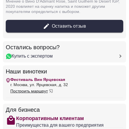
Мнение о Вино D'Adimant Rose, Saint Guilhem le Desert IGP,
Франция
Лангедок-Руссильон
Адвини
2020 повлияет на оценку напитка и поможет другим
Розовое
Сухое
12.5 %
покупателям определиться с выбором.
2 119 ₽
Оставить отзыв
Добавить в корзину
Остались вопросы?
Купить с экспертом
в наличии
651672
Вино Moulin de Gassac, Guilhem, Pays
Наши винотеки
d'Herault IGP, 2023
Фестиваль Вин Ярцевская
Франция
Лангедок-Руссильон
Адвини
г. Москва, ул. Ярцевская, д. 32
Розовое
Сухое
12.5 %
Построить маршрут
2 030 ₽
Для бизнеса
Добавить в корзину
shopping
Корпоративным клиентам
Преимущества для вашего предприятия