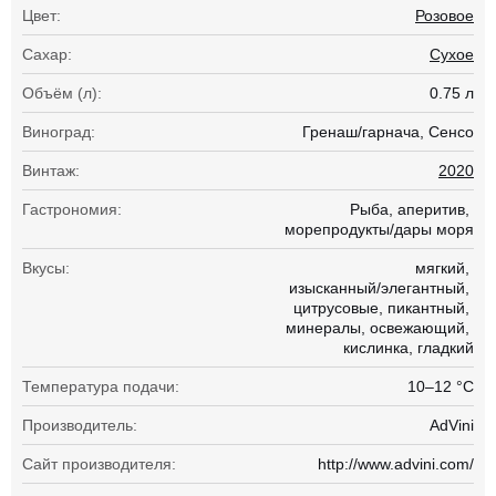
Цвет:
Розовое
Сахар:
Сухое
Объём (л):
0.75 л
Виноград:
Гренаш/гарнача
Сенсо
Винтаж:
2020
Гастрономия:
Рыба
аперитив
морепродукты/дары моря
Вкусы:
мягкий
изысканный/элегантный
цитрусовые
пикантный
минералы
освежающий
кислинка
гладкий
Температура подачи:
10–12 °С
Производитель:
AdVini
Сайт производителя:
http://www.advini.com/