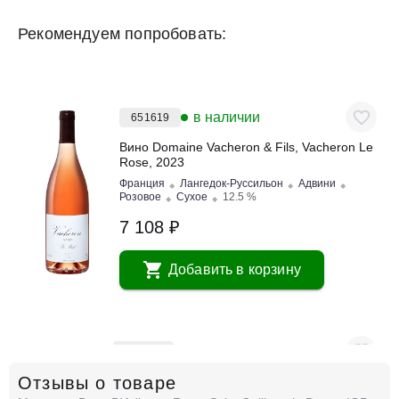
Рекомендуем попробовать:
в наличии
651619
Вино Domaine Vacheron & Fils, Vacheron Le
Rose, 2023
Франция
Лангедок-Руссильон
Адвини
Розовое
Сухое
12.5 %
7 108 ₽
Добавить в корзину
в наличии
650859
Отзывы о товаре
Вино Marcel Martin, S de la Sablette, Coteaux
Varois en Provence AOP, 2023