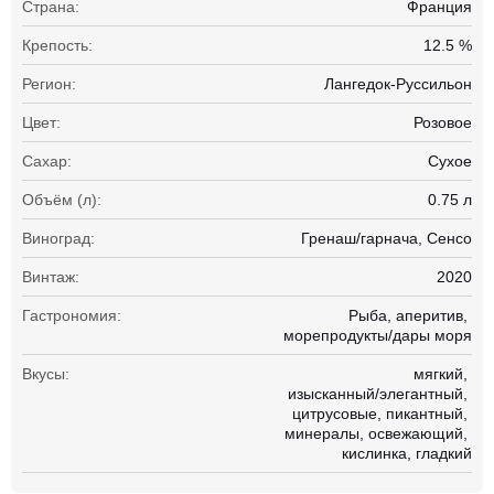
Страна:
Франция
Крепость:
12.5 %
Регион:
Лангедок-Руссильон
Цвет:
Розовое
Сахар:
Сухое
Объём (л):
0.75 л
Виноград:
Гренаш/гарнача
Сенсо
Винтаж:
2020
Гастрономия:
Рыба
аперитив
морепродукты/дары моря
Вкусы:
мягкий
изысканный/элегантный
цитрусовые
пикантный
минералы
освежающий
кислинка
гладкий