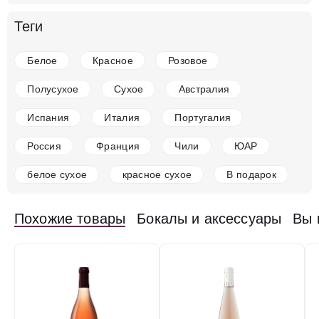
в наличии
631077
Теги
Вино Sancerre AOC Les Baronnes Rose, 2021
Франция
Лангедок-Руссильон
Адвини
Розовое
Белое
Красное
Розовое
Сухое
12.5 %
Полусухое
Сухое
Австралия
6 367 ₽
Испания
Италия
Португалия
Добавить в корзину
Россия
Франция
Чили
ЮАР
белое сухое
красное сухое
В подарок
в наличии
629077
Вино Thibaud Boudignon, Rose de Loire AOC, 2020
Похожие товары
Бокалы и аксессуары
Вы 
Франция
Лангедок-Руссильон
Адвини
Розовое
Сухое
12.5 %
5 517 ₽
Добавить в корзину