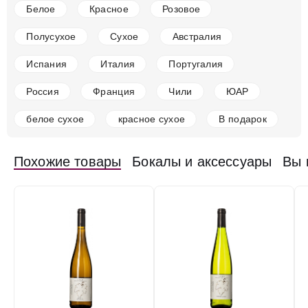
Mort Vieilles Vignes AOC, 2020
Белое
Красное
Розовое
Франция
Лангедок-Руссильон
Адвини
Белое
Сухое
12 %
Полусухое
Сухое
Австралия
18 625 ₽
Испания
Италия
Португалия
Добавить в корзину
Россия
Франция
Чили
ЮАР
белое сухое
красное сухое
В подарок
в наличии
676375
Похожие товары
Бокалы и аксессуары
Вы 
Вино Le Domaine d'Henri, Chablis Premier Cru
Fourchaume AOC, 2021, 1.5 л
Франция
Лангедок-Руссильон
Адвини
Белое
Сухое
12 %
28 250 ₽
Добавить в корзину