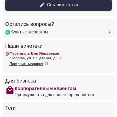
Оставить отзыв
Добавить в корзину
Остались вопросы?
Купить с экспертом
в наличии
676374
Вино Le Domaine d'Henri, Chablis 1-er Cru
Наши винотеки
Vaulorent AOC, 2020
Фестиваль Вин Ярцевская
Франция
Лангедок-Руссильон
Адвини
г. Москва, ул. Ярцевская, д. 32
Белое
Сухое
12 %
Построить маршрут
19 375 ₽
Для бизнеса
Добавить в корзину
shopping
Корпоративным клиентам
Преимущества для вашего предприятия
в наличии
676370
Теги
Вино Le Domaine d'Henri, Chablis 1er Cru l'Homme