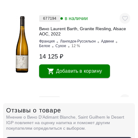
в наличии
677194
Вино Laurent Barth, Granite Riesling, Alsace
AOC, 2022
Франция
Лангедок-Руссильон
Адвини
Белое
Сухое
12 %
14 125 ₽
Добавить в корзину
в наличии
677196
Отзывы о товаре
Вино Laurent Barth, Pinot d'Alsace AOC, 2022
Мнение о Вино D'Adimant Blanche, Saint Guilhem le Desert
Франция
Лангедок-Руссильон
Адвини
Белое
IGP повлияет на оценку напитка и поможет другим
Сухое
12 %
покупателям определиться с выбором.
6 625 ₽