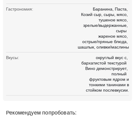
Гастрономия:
Баранина
Паста
Козий сыр
сыры
мясо
тушеное мясо
зрелые/выдержанные
сыры
жареное мясо
острые/пряные блюда
шашлык
оливки/маслины
Вкусы:
округлый вкус с
бархатистой текстурой
Вино демонстрирует
полный
фруктовым ядром и
тонкими танинами в
стойком послевкусии.
Рекомендуем попробовать: