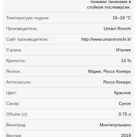
тонкими танинами в
стойком послевкусии.
Температура подачи:
16–18 °С
Производитель:
Umani Ronchi
Сайт производителя:
http://www.umanironchi.it/
Страна:
Италия
Крепость:
14 %
Регион:
Марке, Россо Конеро
Аппеласьон:
Россо Конеро
Цвет:
Красное
Сахар:
Сухое
Объём (л):
0.75 л
Виноград:
Монтепульчано
Винтаж:
2019