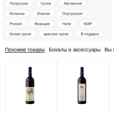
Полусухое
Сухое
Австралия
2 587 ₽
Испания
Италия
Португалия
Добавить в корзину
Россия
Франция
Чили
ЮАР
белое сухое
красное сухое
В подарок
в наличии
651797
Вино Avignonesi-Capannelle, 50 & 50, Toscana IGT,
Похожие товары
Бокалы и аксессуары
Вы 
2020
Италия
Марке, Россо Конеро
Красное
Сухое
14
%
27 617 ₽
Добавить в корзину
в наличии
651798