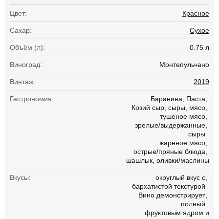
Цвет:
Красное
Сахар:
Сухое
Объём (л):
0.75 л
Виноград:
Монтепульчано
Винтаж:
2019
Гастрономия:
Баранина
Паста
Козий сыр
сыры
мясо
тушеное мясо
зрелые/выдержанные
сыры
жареное мясо
острые/пряные блюда
шашлык
оливки/маслины
Вкусы:
округлый вкус с
бархатистой текстурой
Вино демонстрирует
полный
фруктовым ядром и