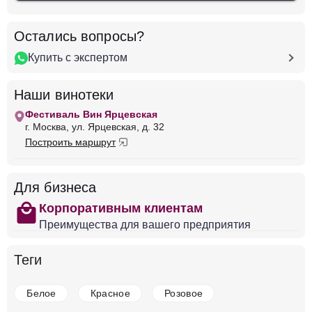
Добавить в корзину
Остались вопросы?
Купить с экспертом
в наличии
650318
Наши винотеки
Вино Antinori, Tignanello, Toscana IGT, 2021
Италия
Марке, Россо Конеро
Красное
Фестиваль Вин Ярцевская
Сухое
14 %
г. Москва, ул. Ярцевская, д. 32
Построить маршрут
48 918 ₽
Добавить в корзину
Для бизнеса
shopping
Корпоративным клиентам
Преимущества для вашего предприятия
в наличии
650743
Теги
Вино Aristocratico Valpolicella Ripasso DOC
Италия
Марке, Россо Конеро
Красное
Сухое
14
Белое
Красное
Розовое
%