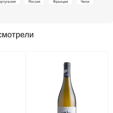
ортугалия
Россия
Франция
Чили
2 339 ₽
Добавить в корзину
смотрели
в наличии
651695
Вино Batasiolo, Serbato Chardonnay, Langhe
DOC, 2022
Италия
Абруццо, Контрогуерра
Белое
Сухое
12.5 %
1 450 ₽
Добавить в корзину