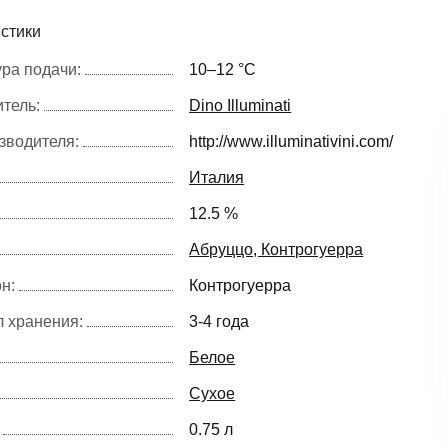
стики
ра подачи:
10–12 °С
тель:
Dino Illuminati
зводителя:
http://www.illuminativini.com/
Италия
12.5 %
Абруццо, Контрогуерра
н:
Контрогуерра
 хранения:
3-4 года
Белое
Сухое
0.75 л