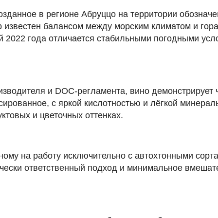
созданное в регионе Абруццо на территории обознач
руар известен балансом между морским климатом и гор
2022 года отличается стабильными погодными услов
зводителя и DOC-регламента, вино демонстрирует ч
сированное, с яркой кислотностью и лёгкой минераль
ктовых и цветочных оттенках.
нному на работу исключительно с автохтонными сорт
ически ответственный подход и минимальное вмешат