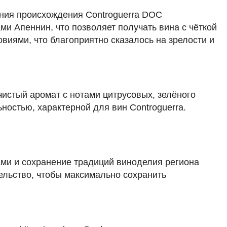
832 ₽
ения происхождения Controguerra DOC
ами Апеннин, что позволяет получать вина с чёткой
Добавить в корзину
иями, что благоприятно сказалось на зрелости и
истый аромат с нотами цитрусовых, зелёного
в наличии
650775
ностью, характерной для вин Controguerra.
Вино Ayunta, Piante/Sparse Etna Bianco
DOC
Италия
Абруццо, Контрогуерра
Белое
Сухое
12.5 %
4 549 ₽
ами и сохранение традиций виноделия региона
ельство, чтобы максимально сохранить
Добавить в корзину