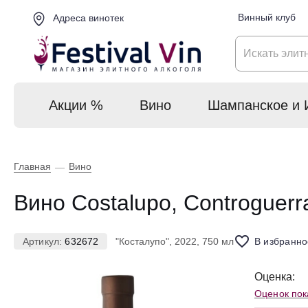
Винный клуб
Адреса винотек
Акции %
Вино
Шампанское и 
Главная
Вино
—
Вино Costalupo, Controguer
Артикул:
632672
"Косталупо", 2022, 750 мл
В избранно
Оценка:
Оценок пок