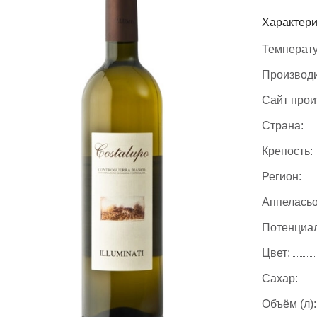
Характери
Температу
Производи
Сайт прои
Страна:
Крепость:
Регион:
Аппеласьо
Потенциал
Цвет:
Сахар:
Объём (л):