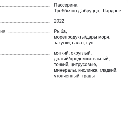
Пассерина
Треббьяно д'абруццо
Шардоне
2022
ия:
Рыба
морепродукты/дары моря
закуски
салат
суп
мягкий
округлый
долгий/продолжительный
тонкий
цитрусовые
минералы
кислинка
гладкий
утонченный
травы