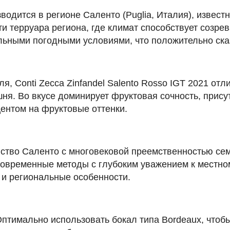
изводится в регионе Саленто (Puglia, Италия), изве
и терруара региона, где климат способствует созре
ьными погодными условиями, что положительно сказ
, Conti Zecca Zinfandel Salento Rosso IGT 2021 о
шня. Во вкусе доминирует фруктовая сочность, прису
центом на фруктовые оттенки.
йство Саленто с многовековой преемственностью се
современные методы с глубоким уважением к местно
 и региональные особенности.
птимально использовать бокал типа Bordeaux, чтобы