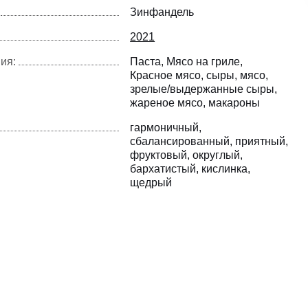
Зинфандель
2021
ия:
Паста
Мясо на гриле
Красное мясо
сыры
мясо
зрелые/выдержанные сыры
жареное мясо
макароны
гармоничный
сбалансированный
приятный
фруктовый
округлый
бархатистый
кислинка
щедрый