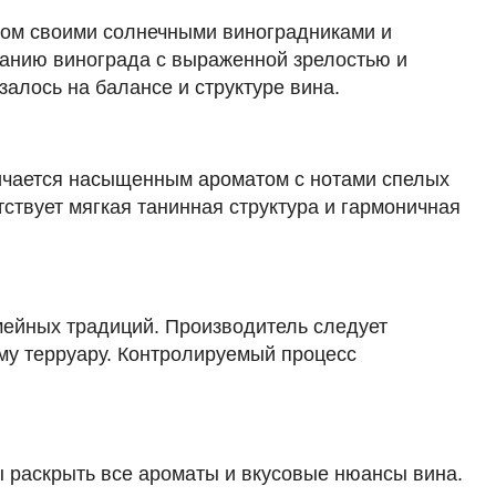
1 287 ₽
стном своими солнечными виноградниками и
ванию винограда с выраженной зрелостью и
Добавить в корзину
алось на балансе и структуре вина.
тличается насыщенным ароматом с нотами спелых
тствует мягкая танинная структура и гармоничная
в наличии
650281
Вино ROC.K Valpolicella Ripasso DOC,
2021
Италия
Апулия, Саленто
Красное
Полусухое
14 %
мейных традиций. Производитель следует
3 600 ₽
му терруару. Контролируемый процесс
Добавить в корзину
 раскрыть все ароматы и вкусовые нюансы вина.