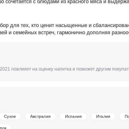
о сочетается с блюдами из красного мяса и выдерж
 выбор для тех, кто ценит насыщенные и сбалансиро
зей и семейных встреч, гармонично дополняя разно
T, 2021 повлияет на оценку напитка и поможет другим покуп
Сухое
Австралия
Испания
Италия
П
рок