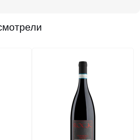
Добавить в корзину
смотрели
в наличии
650808
Вино Jasci, Poema Montepulciano d'Abruzzo
DOC Riserva
Италия
Апулия, Саленто
Красное
Полусухое
14 %
4 934 ₽
Добавить в корзину
в наличии
650753