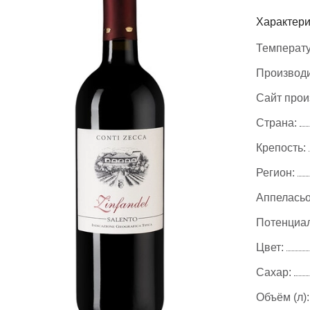
Характери
Температу
Производи
Сайт прои
Страна:
Крепость:
Регион:
Аппеласьо
Потенциал
Цвет:
Сахар:
Объём (л):