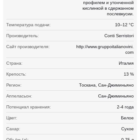
профилем и утонченной
кислинкой в сдержанном
послевкусии.
Температура подачи:
10–12 °С
Производитель:
Conti Serristori
Сайт производителя:
http://www.gruppoitalianovini.
com
Страна:
Италия
Крепость:
13 %
Регион:
Тоскана, Сан-Джиминьяно
Аппеласьон:
Сан-Джиминьяно
Потенциал хранения:
2-4 года
Цвет:
Белое
Сахар:
Сухое
Объём (л):
0.75 л