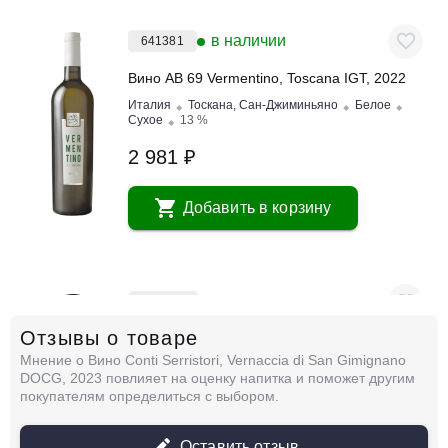
в наличии
641381
Вино AB 69 Vermentino, Toscana IGT, 2022
Италия
Тоскана, Сан-Джиминьяно
Белое
Сухое
13 %
2 981 ₽
Добавить в корзину
в наличии
679197
Отзывы о товаре
Вино Abbona, Tistin, Roero Arneis DOCG,
2022
Мнение о Вино Conti Serristori, Vernaccia di San Gimignano
Италия
Тоскана, Сан-Джиминьяно
Белое
DOCG, 2023 повлияет на оценку напитка и поможет другим
Сухое
13 %
покупателям определиться с выбором.
2 609 ₽
Оставить отзыв