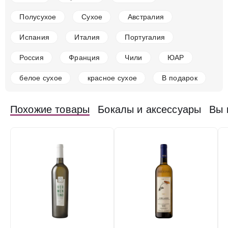
13 %
Полусухое
Сухое
Австралия
4 549 ₽
Испания
Италия
Португалия
Добавить в корзину
Россия
Франция
Чили
ЮАР
белое сухое
красное сухое
В подарок
в наличии
650772
Вино Ayunta, Vulcanico Nerello Mascalese Bianco,
Похожие товары
Бокалы и аксессуары
Вы 
Terre Siciliane IGT
Италия
Тоскана, Сан-Джиминьяно
Белое
Сухое
13 %
3 090 ₽
Добавить в корзину
в наличии
651690