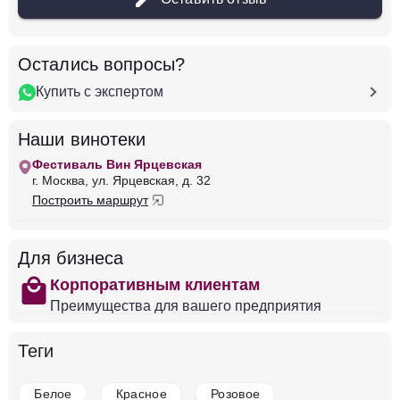
Добавить в корзину
Остались вопросы?
Купить с экспертом
в наличии
650832
Вино Angelo Rocca e Figli, Amore Trebbiano,
Наши винотеки
Puglia IGT, 2021
Фестиваль Вин Ярцевская
Италия
Тоскана, Сан-Джиминьяно
Белое
г. Москва, ул. Ярцевская, д. 32
Сухое
13 %
Построить маршрут
832 ₽
Для бизнеса
Добавить в корзину
shopping
Корпоративным клиентам
Преимущества для вашего предприятия
в наличии
650775
Теги
Вино Ayunta, Piante/Sparse Etna Bianco DOC
Италия
Тоскана, Сан-Джиминьяно
Белое
Сухое
Белое
Красное
Розовое