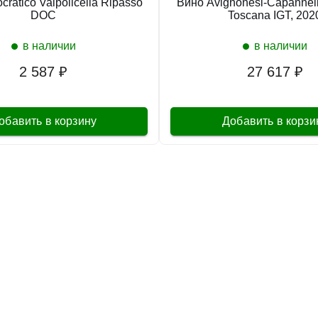
cratico Valpolicella Ripasso
Вино Avignonesi-Capannell
DOC
Toscana IGT, 202
в наличии
в наличии
2 587 ₽
27 617 ₽
обавить в корзину
Добавить в корзи