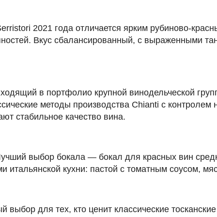
erristori 2021 года отличается ярким рубиново-крас
пряностей. Вкус сбалансированный, с выраженными та
, входящий в портфолио крупной винодельческой гру
ссические методы производства Chianti с контролем 
ают стабильное качество вина.
Лучший выбор бокала — бокал для красных вин сре
и итальянской кухни: пастой с томатным соусом, м
ный выбор для тех, кто ценит классические тоскански