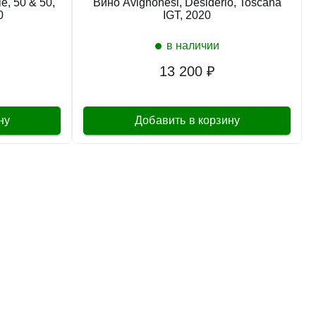
e, 50 & 50,
Вино Avignonesi, Desiderio, Toscana
0
IGT, 2020
Вино Ayunta, Vulcanico Nerello Mascalese
Rosso, Terre Siciliane IGT
в наличии
Италия
Тоскана, Кьянти
Красное
Сухое
13
%
13 200 ₽
3 090 ₽
ну
Добавить в корзину
Добавить в корзину
в наличии
651692
Вино Batasiolo, Barbaresco DOCG, 2020
Италия
Тоскана, Кьянти
Красное
Сухое
13
%
8 236 ₽