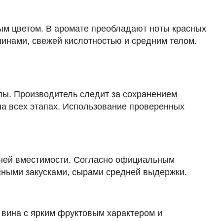
27 617 ₽
ным цветом. В аромате преобладают ноты красных
Добавить в корзину
нинами, свежей кислотностью и средним телом.
в наличии
ппы. Производитель следит за сохранением
651798
на всех этапах. Использование проверенных
Вино Avignonesi, Desiderio, Toscana IGT,
2020
Италия
Тоскана, Кьянти
Красное
Сухое
13 %
13 200 ₽
дней вместимости. Согласно официальным
ясными закусками, сырами средней выдержки.
Добавить в корзину
е вина с ярким фруктовым характером и