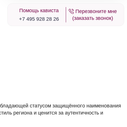
Помощь кависта
Перезвоните мне
в наличии
650743
(заказать звонок)
+7 495 928 28 26
Вино Aristocratico Valpolicella Ripasso
DOC
Италия
Тоскана, Кьянти
Красное
Сухое
13 %
2 587 ₽
Добавить в корзину
в наличии
651797
ti, обладающей статусом защищённого наименования
Вино Avignonesi-Capannelle, 50 & 50,
Toscana IGT, 2020
стиль региона и ценится за аутентичность и
Италия
Тоскана, Кьянти
Красное
Сухое
13 %