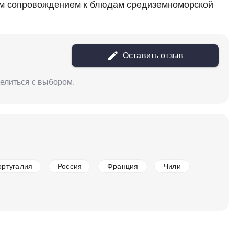
ным сопровождением к блюдам средиземноморской
в наличии
651803
Вино Avignonesi, Grifi, Toscana IGT, 2020
Италия
Тоскана, Кьянти
Красное
Сухое
13
Оставить отзыв
%
7 671 ₽
делиться с выбором.
Добавить в корзину
в наличии
650777
ортугалия
Россия
Франция
Чили
Вино Ayunta, Calderara Sottana Etna Rosso
DOC
Италия
Тоскана, Кьянти
Красное
Сухое
13
%