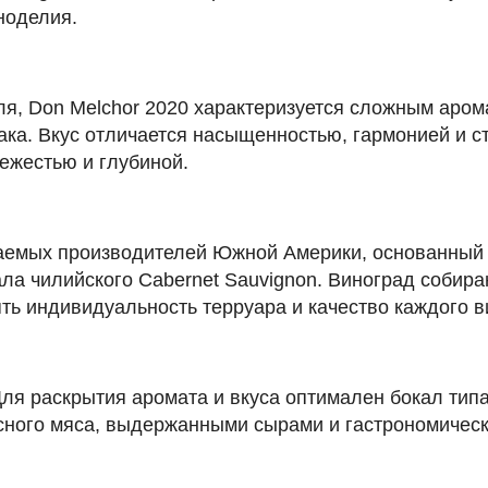
ноделия.
я, Don Melchor 2020 характеризуется сложным аро
ака. Вкус отличается насыщенностью, гармонией и с
ежестью и глубиной.
аемых производителей Южной Америки, основанный в
ла чилийского Cabernet Sauvignon. Виноград собир
ять индивидуальность терруара и качество каждого в
я раскрытия аромата и вкуса оптимален бокал типа
асного мяса, выдержанными сырами и гастрономичес