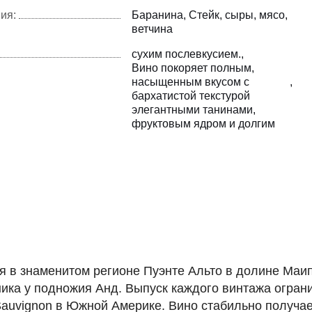
ия:
Баранина
Стейк
сыры
мясо
ветчина
сухим послевкусием.
Вино покоряет полным
насыщенным вкусом с
бархатистой текстурой
элегантными танинами
фруктовым ядром и долгим
я в знаменитом регионе Пуэнте Альто в долине Маип
ника у подножия Анд. Выпуск каждого винтажа огран
Sauvignon в Южной Америке. Вино стабильно получа