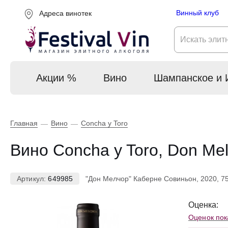
Винный клуб
Адреса винотек
Акции %
Вино
Шампанское и 
Главная
Вино
Concha y Toro
—
—
Вино Concha y Toro, Don Mel
Артикул:
649985
"Дон Мелчор" Каберне Совиньон, 2020, 7
Оценка:
Оценок пок