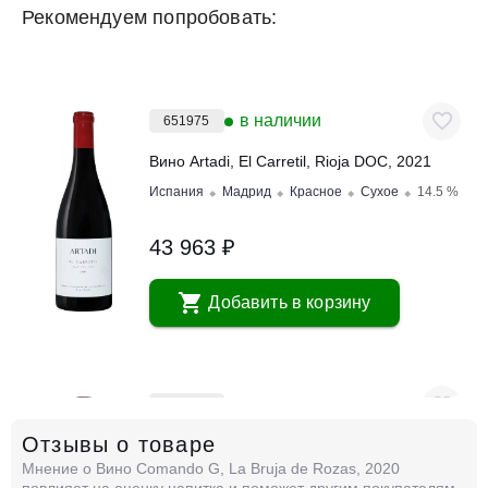
Рекомендуем попробовать:
в наличии
651975
Вино Artadi, El Carretil, Rioja DOC, 2021
Испания
Мадрид
Красное
Сухое
14.5 %
43 963 ₽
Добавить в корзину
в наличии
651974
Отзывы о товаре
Вино Artadi, La Poza de Ballesteros, Rioja
DOC, 2021
Мнение о Вино Comando G, La Bruja de Rozas, 2020
Испания
Мадрид
Красное
Сухое
14.5 %