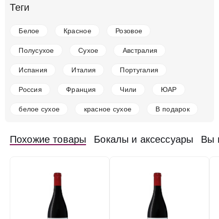
Теги
Вино Artadi, Vinas de Gain, Rioja DOC, 2021, 1.5 л
Испания
Мадрид
Красное
Сухое
14.5 %
Белое
Красное
Розовое
16 764 ₽
Полусухое
Сухое
Австралия
Добавить в корзину
Испания
Италия
Португалия
Россия
Франция
Чили
ЮАР
белое сухое
красное сухое
В подарок
в наличии
650954
Вино BadaBADOC Sumoll, Catalunya DO
Похожие товары
Бокалы и аксессуары
Вы 
Испания
Мадрид
Красное
Сухое
14.5 %
3 640 ₽
Добавить в корзину