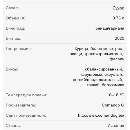
Сахар:
Сухое
Объём (л):
0.75 л
Виноград:
Гренаш/гарнача
Винтаж:
2020
Гастрономия:
Курица
белое мясо
рис
овощи
кролик/крольчатина
фасоль
Вкусы:
сбалансированный
фруктовый
округлый
долгий/продолжительный
тонкий
бальзамико
Температура подачи:
16–18 °С
Производитель:
Comando G
Сайт производителя:
http://www.comandog.es/
Страна:
Испания