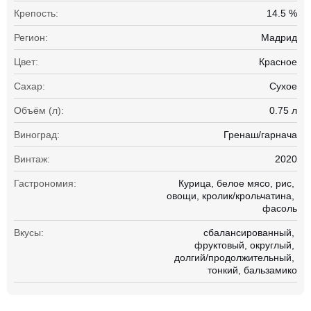
Крепость:
14.5 %
Регион:
Мадрид
Цвет:
Красное
Сахар:
Сухое
Объём (л):
0.75 л
Виноград:
Гренаш/гарнача
Винтаж:
2020
Гастрономия:
Курица
белое мясо
рис
овощи
кролик/крольчатина
фасоль
Вкусы:
сбалансированный
фруктовый
округлый
долгий/продолжительный
тонкий
бальзамико