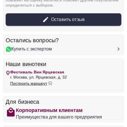
повлияет на оценку напитка и поможет другим покупателям
определиться с выбором.
28 609 ₽
Оставить отзыв
Добавить в корзину
Остались вопросы?
Купить с экспертом
в наличии
651976
Наши винотеки
Вино Artadi, Vina El Pison, 2021
Испания
Мадрид
Красное
Сухое
14.5 %
Фестиваль Вин Ярцевская
г. Москва, ул. Ярцевская, д. 32
Построить маршрут
72 538 ₽
Добавить в корзину
Для бизнеса
shopping
Корпоративным клиентам
Преимущества для вашего предприятия
в наличии
651972