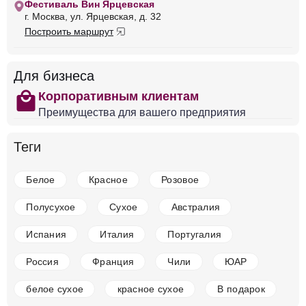
Фестиваль Вин Ярцевская
Италия
Трентино-Альто Адидже, Альто Адидже
г. Москва, ул. Ярцевская, д. 32
Белое
Сухое
14 %
Построить маршрут
832 ₽
Для бизнеса
Добавить в корзину
shopping
Корпоративным клиентам
Преимущества для вашего предприятия
в наличии
650775
Теги
Вино Ayunta, Piante/Sparse Etna Bianco DOC
Италия
Трентино-Альто Адидже, Альто Адидже
Белое
Белое
Красное
Розовое
Сухое
14 %
Полусухое
Сухое
Австралия
4 549 ₽
Испания
Италия
Португалия
Добавить в корзину
Россия
Франция
Чили
ЮАР
белое сухое
красное сухое
В подарок
в наличии
650772