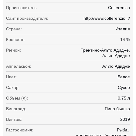
Производитель:
Colterenzio
Сайт производителя:
http://www.colterenzio.it/
Страна:
Италия
Крепость:
14 %
Регион:
Трентино-Альто Адидже,
Альто Адидже
Аппеласьон:
Альто Адидже
Цвет:
Белое
Сахар:
Сухое
Объём (л):
0.75 л
Виноград:
Пино бьянко
Винтаж:
2019
Гастрономия:
Рыба
морепродукты/дары моря