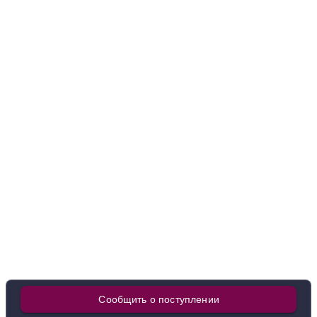
1 891 ₽
Добавить в корзину
в наличии
650381
Вино Buglioni, Gabriella Lugana DOC, 2023
Италия
Трентино-Альто Адидже, Альто Адидже
Белое
Сухое
14 %
3 686 ₽
Добавить в корзину
в наличии
650826
Сообщить о поступлении
Вино Castello di Lozzolo, Amore Bianco Secco