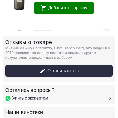
Добавить в корзину
в наличии
679197
Отзывы о товаре
Вино Abbona, Tistin, Roero Arneis DOCG,
2022
Мнение о Вино Colterenzio, Pinot Bianco Berg, Alto Adige DOC,
Италия
Трентино-Альто Адидже, Альто Адидже
2019 повлияет на оценку напитка и поможет другим
Белое
Сухое
14 %
покупателям определиться с выбором.
2 609 ₽
Оставить отзыв
Добавить в корзину
Остались вопросы?
Купить с экспертом
в наличии
650832
Вино Angelo Rocca e Figli, Amore Trebbiano,
Наши винотеки
Puglia IGT, 2021