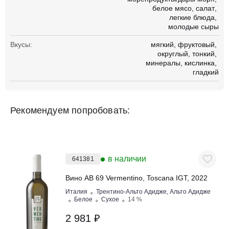
белое мясо
салат
легкие блюда
молодые сыры
Вкусы:
мягкий
фруктовый
округлый
тонкий
минералы
кислинка
гладкий
Рекомендуем попробовать:
в наличии
641381
Вино AB 69 Vermentino, Toscana IGT, 2022
Италия
Трентино-Альто Адидже, Альто Адидже
Белое
Сухое
14 %
2 981 ₽