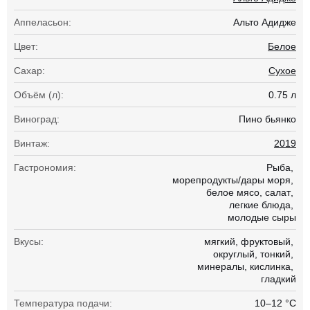
Аппеласьон:
Альто Адидже
Цвет:
Белое
Сахар:
Сухое
Объём (л):
0.75 л
Виноград:
Пино бьянко
Винтаж:
2019
Гастрономия:
Рыба
морепродукты/дары моря
белое мясо
салат
легкие блюда
молодые сыры
Вкусы:
мягкий
фруктовый
округлый
тонкий
минералы
кислинка
гладкий
Температура подачи:
10–12 °С