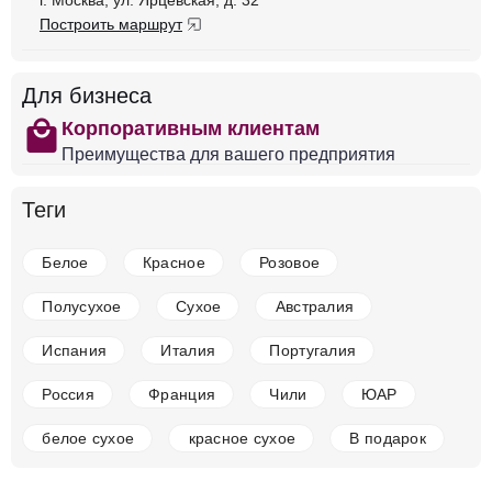
г. Москва, ул. Ярцевская, д. 32
Белое
Сухое
13 %
Построить маршрут
3 090 ₽
Для бизнеса
Добавить в корзину
shopping
Корпоративным клиентам
Преимущества для вашего предприятия
в наличии
651690
Теги
Вино Batasiolo, Granee Gavi del Comune di Gavi
DOCG, 2023
Белое
Красное
Розовое
Италия
Фриули-Венеция-Джулия, Коллио
Белое
Сухое
13 %
Полусухое
Сухое
Австралия
2 339 ₽
Испания
Италия
Португалия
Добавить в корзину
Россия
Франция
Чили
ЮАР
белое сухое
красное сухое
В подарок
в наличии
651695