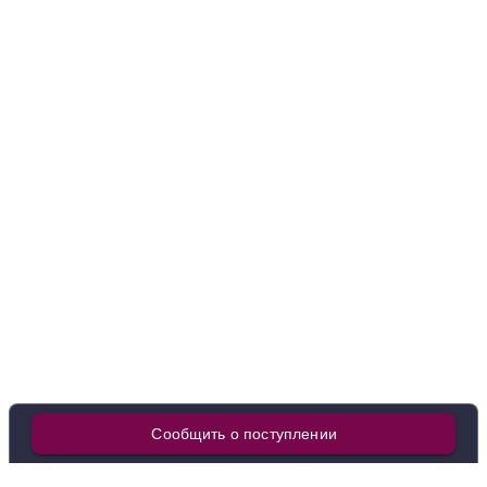
Добавить в корзину
в наличии
650831
Вино Castello di Lozzolo, Amore Soave DOC
Италия
Фриули-Венеция-Джулия, Коллио
Белое
Сухое
13 %
1 157 ₽
Добавить в корзину
в наличии
650770
Вино Serenissima Pinot Grigio delle Venezie DOC,
Сообщить о поступлении
1.5 л
Италия
Фриули-Венеция-Джулия, Коллио
Белое
Сухое
13 %