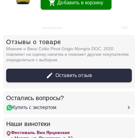
Добавить в корзину
в наличии
650775
Отзывы о товаре
Вино Ayunta, Piante/Sparse Etna Bianco
DOC
Мнение о Вино Collio Pinot Grigio Mongris DOC, 2020
Италия
Фриули-Венеция-Джулия, Коллио
повлияет на оценку напитка и поможет другим покупателям
Белое
Сухое
13 %
определиться с выбором.
4 549 ₽
Оставить отзыв
Добавить в корзину
Остались вопросы?
Купить с экспертом
в наличии
650772
Вино Ayunta, Vulcanico Nerello Mascalese
Наши винотеки
Bianco, Terre Siciliane IGT
Фестиваль Вин Ярцевская
Италия
Фриули-Венеция-Джулия, Коллио