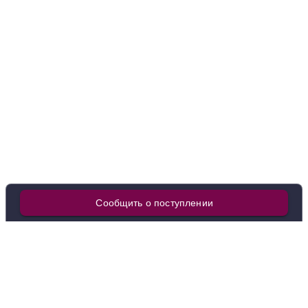
Вино Winery On, Demuerte White, Yecla DO, 2021
Испания
Наварра
Coleccion 125
Белое
Сухое
14 %
417 ₽
Добавить в корзину
в наличии
635372
Вино Laudum Chardonnay Organic, 2023
Испания
Наварра
Coleccion 125
Белое
Сухое
14 %
Сообщить о поступлении
2 184 ₽
Добавить в корзину