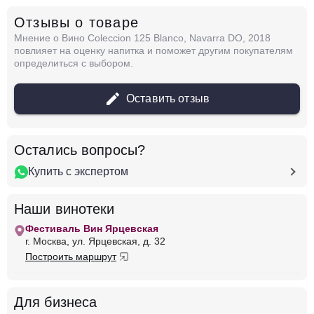
Отзывы о товаре
Вино Adegas Tollodouro, Ramalleira Rosal,
Rias Baixas DO
Мнение о Вино Coleccion 125 Blanco, Navarra DO, 2018
Испания
Наварра
Coleccion 125
Белое
повлияет на оценку напитка и поможет другим покупателям
Сухое
14 %
определиться с выбором.
4 811 ₽
Оставить отзыв
Добавить в корзину
Остались вопросы?
Купить с экспертом
в наличии
679004
Вино Agricola Castellana, Bitacora Verdejo,
Наши винотеки
Rueda DO, 2023
Фестиваль Вин Ярцевская
Испания
Наварра
Coleccion 125
Белое
г. Москва, ул. Ярцевская, д. 32
Сухое
14 %
Построить маршрут
1 169 ₽
Для бизнеса
Добавить в корзину