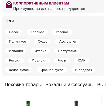
shopping
Корпоративным клиентам
Преимущества для вашего предприятия
в наличии
642720
Теги
Вино Albet i Noya, 3 Macabeus, Penedes DO
Испания
Наварра
Coleccion 125
Белое
Сухое
Белое
Красное
Розовое
14 %
Полусухое
Сухое
Австралия
2 421 ₽
Испания
Италия
Португалия
Добавить в корзину
Россия
Франция
Чили
ЮАР
белое сухое
красное сухое
В подарок
в наличии
642724
Вино Albet i Noya, El Fanio, Penedes DO
Похожие товары
Бокалы и аксессуары
Вы 
Испания
Наварра
Coleccion 125
Белое
Сухое
14 %
3 540 ₽