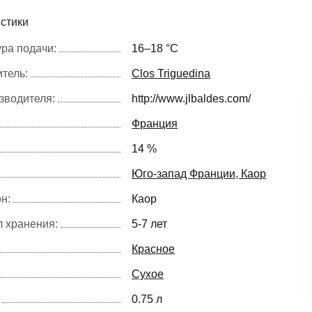
стики
ра подачи:
16–18 °С
тель:
Clos Triguedina
зводителя:
http://www.jlbaldes.com/
Франция
14 %
Юго-запад Франции, Каор
н:
Каор
 хранения:
5-7 лет
Красное
Сухое
0.75 л