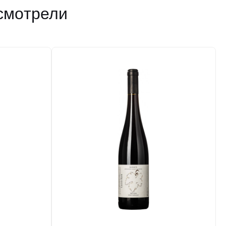
10 500 ₽
смотрели
Добавить в корзину
в наличии
677198
Вино Laurent Barth, Vignoble de Kientzheim
Pinot Noir, Alsace AOC, 2022
Франция
Юго-Запад Франции, Каор
Красное
Сухое
14 %
11 500 ₽
Добавить в корзину