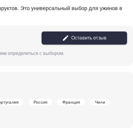
 фруктов. Это универсальный выбор для ужинов в
в наличии
677201
Вино Laurent Barth, S05 P164 Pinot Noir,
Alsace AOC, 2022
Франция
Юго-Запад Франции, Каор
Красное
Оставить отзыв
Сухое
14 %
12 375 ₽
елям определиться с выбором.
Добавить в корзину
в наличии
677197
ортугалия
Россия
Франция
Чили
Вино Laurent Barth, Vignoble de Kientzheim
Pinot Noir, Alsace AOC, 2020
Франция
Юго-Запад Франции, Каор
Красное
Сухое
14 %