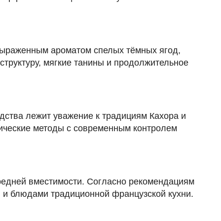
14 875 ₽
Добавить в корзину
т выраженным ароматом спелых тёмных ягод,
структуру, мягкие танины и продолжительное
в наличии
677190
Вино Laurent Barth, S05 P164 Pinot Noir,
дства лежит уважение к традициям Кахора и
Alsace AOC, 2020
сические методы с современным контролем
Франция
Юго-Запад Франции, Каор
Красное
Сухое
14 %
10 750 ₽
редней вместимости. Согласно рекомендациям
Добавить в корзину
и и блюдами традиционной французской кухни.