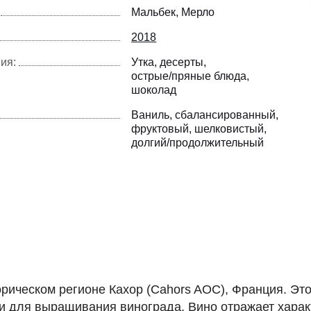
Мальбек
Мерло
2018
ия:
Утка
десерты
острые/пряные блюда
шоколад
Ваниль
сбалансированный
фруктовый
шелковистый
долгий/продолжительный
сторическом регионе Кахор (Cahors AOC), Франция. Эт
для выращивания винограда. Вино отражает характе