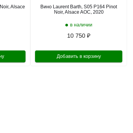
Noir, Alsace
Вино Laurent Barth, S05 P164 Pinot
в наличии
642632
Noir, Alsace AOC, 2020
Вино Laurent Lequart, Le Coteaux de Lolo,
в наличии
Coteaux Champenois Rouge
Франция
Юго-Запад Франции, Каор
Красное
10 750 ₽
Сухое
14 %
9 120 ₽
ну
Добавить в корзину
Добавить в корзину
в наличии
665343
Вино Lavergne, Bordeaux AOC, 2023
Франция
Юго-Запад Франции, Каор
Красное
Сухое
14 %
3 930 ₽