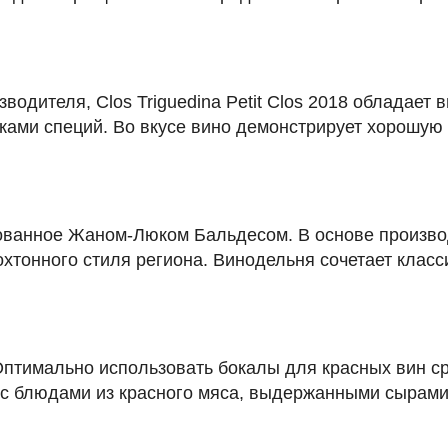
водителя, Clos Triguedina Petit Clos 2018 обладае
нками специй. Во вкусе вино демонстрирует хорошую 
нованное Жаном-Люком Бальдесом. В основе произво
хтонного стиля региона. Винодельня сочетает клас
птимально использовать бокалы для красных вин с
ся с блюдами из красного мяса, выдержанными сырам