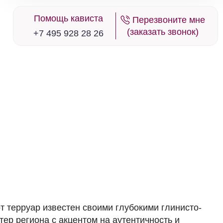
Помощь кависта
Перезвоните мне
в наличии
677200
(заказать звонок)
+7 495 928 28 26
Вино Laurent Barth, Altenbourg Pinot
Noir, Alsace AOC, 2022
Франция
Юго-Запад Франции, Каор
Красное
Сухое
14 %
14 875 ₽
Добавить в корзину
в наличии
677215
Вино Laurent Barth, M Pinot Noir, Alsace
AOC, 2022
от терруар известен своими глубокими глинисто-
Франция
Юго-Запад Франции, Каор
Красное
Сухое
14 %
р региона с акцентом на аутентичность и