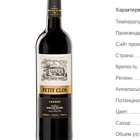
Характери
Температу
Производи
Сайт прои
Страна:
Крепость:
Регион:
Аппеласьо
Потенциал
Цвет:
Сахар:
Объём (л):