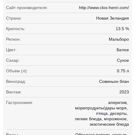
Сайт производителя:
http://www.clos-henri.com/
Страна:
Новая Зеландия
Крепость:
13.5 %
Регион:
Мальборо
Цвет:
Белое
Сахар:
Сухое
Объём (л):
0.75 л
Виноград:
Совиньон блан
Винтаж:
2023
Гастрономия:
аперитив
морепродукты/дары моря
птица
десерты
легкие блюда
мороженое
экзотические блюда
Вкусы:
Обладает питким
чистым