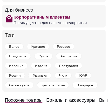
Для бизнеса
Добавить в корзину
shopping
Корпоративным клиентам
Преимущества для вашего предприятия
в наличии
648679
Теги
Вино Misty Cove, Landmark Series Gruner Veltliner
Новая Зеландия
Мальборо
Estate
Белое
Сухое
Белое
Красное
Розовое
13.5 %
Полусухое
Сухое
Австралия
2 337 ₽
Испания
Италия
Португалия
Добавить в корзину
Россия
Франция
Чили
ЮАР
белое сухое
красное сухое
В подарок
в наличии
648674
Вино Misty Cove, Sauvignon Blanc
Похожие товары
Бокалы и аксессуары
Вы 
Новая Зеландия
Мальборо
Estate
Белое
Сухое