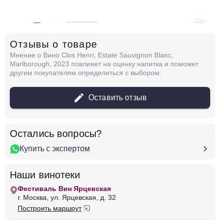
в наличии
678211
Отзывы о товаре
Вино Little Beauty Sauvignon Blanc,
Marlborough, 2023
Мнение о Вино Clos Henri, Estate Sauvignon Blanc,
Новая Зеландия
Мальборо
Estate
Белое
Marlborough, 2023 повлияет на оценку напитка и поможет
Сухое
13.5 %
другим покупателям определиться с выбором.
4 964 ₽
Оставить отзыв
Добавить в корзину
Остались вопросы?
Купить с экспертом
в наличии
643048
Вино Skywalker Marlborough Sauvignon
Наши винотеки
Blanc
Фестиваль Вин Ярцевская
Новая Зеландия
Мальборо
Estate
Белое
г. Москва, ул. Ярцевская, д. 32
Сухое
13.5 %
Построить маршрут
2 252 ₽