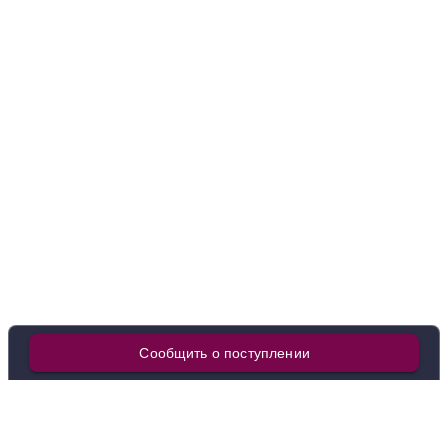
в наличии
641204
Вино Nau Mai Sauvignon Blanc, 187 мл
Новая Зеландия
Мальборо
Estate
Белое
Сухое
13.5 %
1 169 ₽
Добавить в корзину
в наличии
666256
Вино Kanohi Sauvignon Blanc, 2022
Новая Зеландия
Мальборо
Estate
Белое
Сухое
13.5 %
Сообщить о поступлении
3 060 ₽
Добавить в корзину