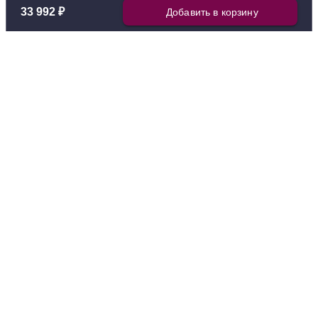
33 992 ₽
Добавить в корзину
Покупателям
О нас
Как заказать
О компании
Как покупать выгоднее
Контакты
Как связаться с руководством
Нас выбирают
Гарантии
Отзывы
Винный клуб
Корпоративным клиентам
Статьи
Telegram
WhatsApp