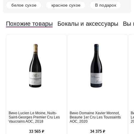
белое сухое
красное сухое
В подарок
Похожие товары
Бокалы и аксессуары
Вы 
Вино Lucien Le Moine, Nuits-
Вино Domaine Xavier Monnot,
В
Saint-Georges Premier Cru Les
Beaune 1er Cru Les Toussaints
Le
Vaucrains AOC, 2018
AOC, 2020
2
33 565 ₽
34 375 ₽