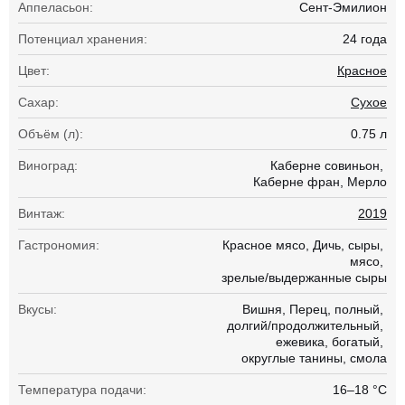
Аппеласьон:
Сент-Эмилион
Потенциал хранения:
24 года
Цвет:
Красное
Сахар:
Сухое
Объём (л):
0.75 л
Виноград:
Каберне совиньон
Каберне фран
Мерло
Винтаж:
2019
Гастрономия:
Красное мясо
Дичь
сыры
мясо
зрелые/выдержанные сыры
Вкусы:
Вишня
Перец
полный
долгий/продолжительный
ежевика
богатый
округлые танины
смола
Температура подачи:
16–18 °С