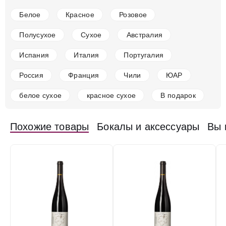
Вино Laurent Barth, S05 P164 Pinot Noir, Alsace
AOC, 2020
Белое
Красное
Розовое
Франция
Бордо, Сент-Эмилион
Красное
Сухое
13.5 %
Полусухое
Сухое
Австралия
10 750 ₽
Испания
Италия
Португалия
Добавить в корзину
Россия
Франция
Чили
ЮАР
белое сухое
красное сухое
В подарок
в наличии
677201
Похожие товары
Бокалы и аксессуары
Вы 
Вино Laurent Barth, S05 P164 Pinot Noir, Alsace
AOC, 2022
Франция
Бордо, Сент-Эмилион
Красное
Сухое
13.5 %
12 375 ₽
Добавить в корзину