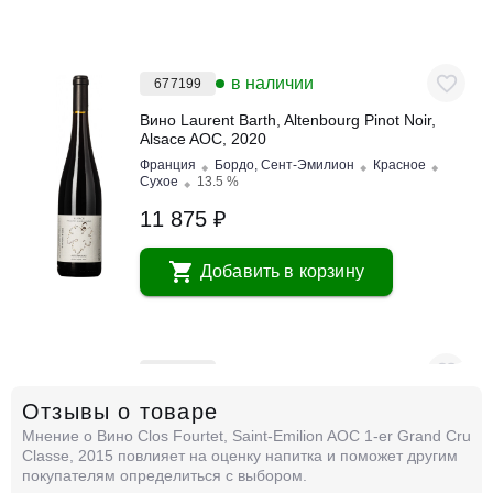
в наличии
677199
Вино Laurent Barth, Altenbourg Pinot Noir,
Alsace AOC, 2020
Франция
Бордо, Сент-Эмилион
Красное
Сухое
13.5 %
11 875 ₽
Добавить в корзину
в наличии
677200
Отзывы о товаре
Вино Laurent Barth, Altenbourg Pinot Noir,
Alsace AOC, 2022
Мнение о Вино Clos Fourtet, Saint-Emilion AOC 1-er Grand Cru
Франция
Бордо, Сент-Эмилион
Красное
Classe, 2015 повлияет на оценку напитка и поможет другим
Сухое
13.5 %
покупателям определиться с выбором.