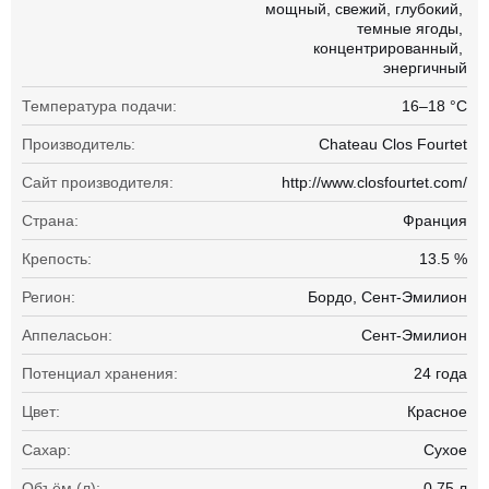
мощный
свежий
глубокий
темные ягоды
концентрированный
энергичный
Температура подачи:
16–18 °С
Производитель:
Chateau Clos Fourtet
Сайт производителя:
http://www.closfourtet.com/
Страна:
Франция
Крепость:
13.5 %
Регион:
Бордо, Сент-Эмилион
Аппеласьон:
Сент-Эмилион
Потенциал хранения:
24 года
Цвет:
Красное
Сахар:
Сухое
Объём (л):
0.75 л