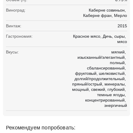
Виноград:
Каберне совиньон
Каберне фран
Мерло
Винтаж:
2015
Гастрономия:
Красное мясо
Дичь
сыры
мясо
Вкусы:
мягкий
изысканный/элегантный
полный
сбалансированный
фруктовый
шелковистый
долгий/продолжительный
пряный/острый
минералы
мощный
свежий
глубокий
темные ягоды
концентрированный
энергичный
Рекомендуем попробовать: