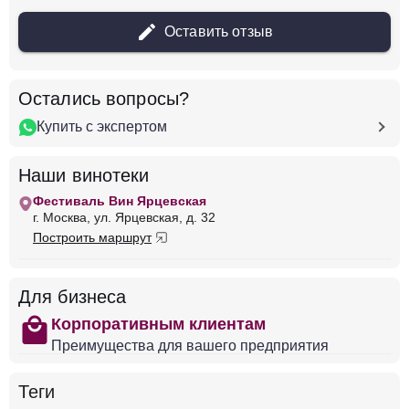
14 875 ₽
Оставить отзыв
Добавить в корзину
Остались вопросы?
Купить с экспертом
в наличии
677215
Вино Laurent Barth, M Pinot Noir, Alsace AOC,
Наши винотеки
2022
Фестиваль Вин Ярцевская
Франция
Бордо, Сент-Эмилион
Красное
г. Москва, ул. Ярцевская, д. 32
Сухое
13.5 %
Построить маршрут
14 875 ₽
Для бизнеса
Добавить в корзину
shopping
Корпоративным клиентам
Преимущества для вашего предприятия
в наличии
677190
Теги