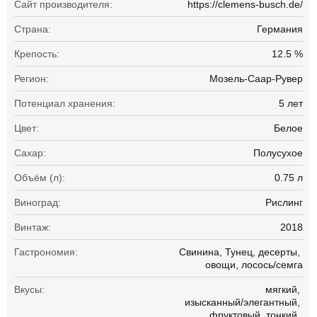
Сайт производителя:
https://clemens-busch.de/
Страна:
Германия
Крепость:
12.5 %
Регион:
Мозель-Саар-Рувер
Потенциал хранения:
5 лет
Цвет:
Белое
Сахар:
Полусухое
Объём (л):
0.75 л
Виноград:
Рислинг
Винтаж:
2018
Гастрономия:
Свинина
Тунец
десерты
овощи
лосось/семга
Вкусы:
мягкий
изысканный/элегантный
фруктовый
тонкий