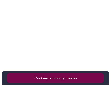
в наличии
650930
Вино Geschwister Kowerich, Sauvignon Blanc, 2022
Германия
Мозель-Саар-Рувер
Белое
Полусухое
12.5 %
3 731 ₽
Добавить в корзину
в наличии
676524
Вино Weingut Bus, Gewurztraminer Trocken, 2023
Сообщить о поступлении
Германия
Мозель-Саар-Рувер
Белое
Полусухое
12.5 %
4 875 ₽
Добавить в корзину