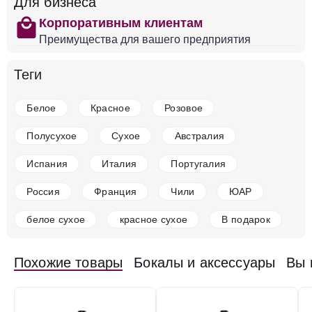
Добавить в корзину
Для бизнеса
shopping
Корпоративным клиентам
Преимущества для вашего предприятия
в наличии
677855
Теги
Вино Ansgar Clusserath, Vom Schiefer Riesling
Feinherb, 2022
Белое
Красное
Розовое
Германия
Мозель-Саар-Рувер
Белое
Полусухое
12.5 %
Полусухое
Сухое
Австралия
2 519 ₽
Испания
Италия
Португалия
Добавить в корзину
Россия
Франция
Чили
ЮАР
белое сухое
красное сухое
В подарок
в наличии
650940
Похожие товары
Бокалы и аксессуары
Вы 
Вино Ulrich Langguth, 36° Trabener Gaispfad
Riesling Trocken, 2021
Германия
Мозель-Саар-Рувер
Белое
Полусухое
12.5 %