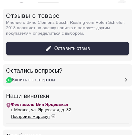
в наличии
666482
Отзывы о товаре
Вино A. Diehl, Weisser Burgunder
Мнение о Вино Clemens Busch, Riesling vom Roten Schiefer,
Германия
Мозель-Саар-Рувер
Белое
2018 повлияет на оценку напитка и поможет другим
Полусухое
12.5 %
покупателям определиться с выбором.
1 554 ₽
Оставить отзыв
Добавить в корзину
Остались вопросы?
Купить с экспертом
в наличии
650424
Вино Die Weinmacher, Sauvignon Blanc
Наши винотеки
Trocken, 2023
Фестиваль Вин Ярцевская
Германия
Мозель-Саар-Рувер
Белое
г. Москва, ул. Ярцевская, д. 32
Полусухое
12.5 %
Построить маршрут
2 400 ₽