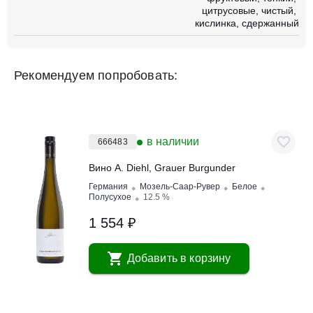
цитрусовые
чистый
кислинка
сдержанный
Рекомендуем попробовать:
в наличии
666483
Вино A. Diehl, Grauer Burgunder
Германия
Мозель-Саар-Рувер
Белое
Полусухое
12.5 %
1 554 ₽
Добавить в корзину