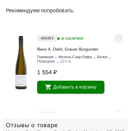
Рекомендуем попробовать:
в наличии
666483
Вино A. Diehl, Grauer Burgunder
Германия
Мозель-Саар-Рувер
Белое
Полусухое
12.5 %
1 554 ₽
Добавить в корзину
в наличии
666482
Отзывы о товаре
Вино A. Diehl, Weisser Burgunder