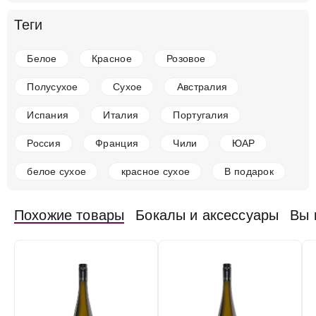
в наличии
677855
Теги
Вино Ansgar Clusserath, Vom Schiefer Riesling
Feinherb, 2022
Белое
Красное
Розовое
Германия
Мозель-Саар-Рувер
Белое
Полусухое
12.5 %
Полусухое
Сухое
Австралия
2 519 ₽
Испания
Италия
Португалия
Добавить в корзину
Россия
Франция
Чили
ЮАР
белое сухое
красное сухое
В подарок
в наличии
650940
Похожие товары
Бокалы и аксессуары
Вы 
Вино Ulrich Langguth, 36° Trabener Gaispfad
Riesling Trocken, 2021
Германия
Мозель-Саар-Рувер
Белое
Полусухое
12.5 %
4 739 ₽