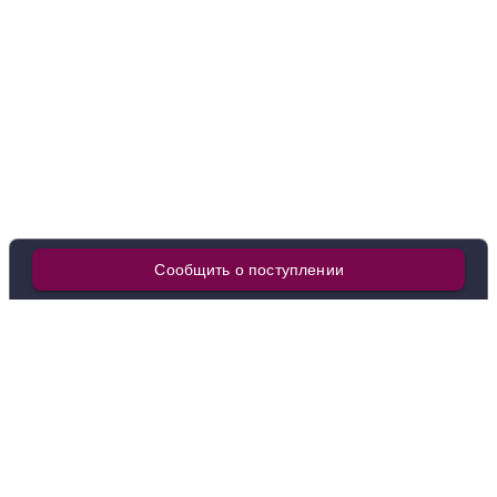
Германия
Мозель-Саар-Рувер
Белое
Полусухое
12.5 %
3 731 ₽
Добавить в корзину
в наличии
640499
Вино Julius Treis, Riesling Alte Reben Trocken, 2021
Сообщить о поступлении
Германия
Мозель-Саар-Рувер
Белое
Полусухое
12.5 %
4 330 ₽
Добавить в корзину
Покупателям
О нас
Как заказать
О компании
в наличии
640498