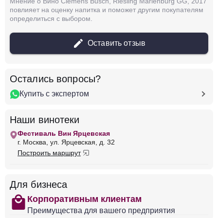
Мнение о Вино Clemens Busch, Riesling Marienburg GG, 2017
Германия
Мозель-Саар-Рувер
Белое
повлияет на оценку напитка и поможет другим покупателям
Полусухое
12.5 %
определиться с выбором.
1 554 ₽
Оставить отзыв
Добавить в корзину
Остались вопросы?
Купить с экспертом
в наличии
650424
Вино Die Weinmacher, Sauvignon Blanc
Наши винотеки
Trocken, 2023
Фестиваль Вин Ярцевская
Германия
Мозель-Саар-Рувер
Белое
г. Москва, ул. Ярцевская, д. 32
Полусухое
12.5 %
Построить маршрут
2 400 ₽
Добавить в корзину
Для бизнеса
shopping
Корпоративным клиентам
Преимущества для вашего предприятия