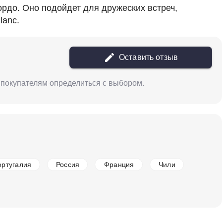
ордо. Оно подойдет для дружеских встреч,
lanc.
в наличии
676375
Вино Le Domaine d'Henri, Chablis Premier Cru
Fourchaume AOC, 2021, 1.5 л
Оставить отзыв
Франция
Бордо
Clarendelle
Белое
Сухое
13 %
м покупателям определиться с выбором.
28 250 ₽
Добавить в корзину
ортугалия
Россия
Франция
Чили
в наличии
676373
Вино Le Domaine d'Henri, Saint Pierre Chablis
AOC, 2022
Франция
Бордо
Clarendelle
Белое
Сухое