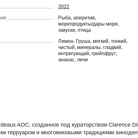
2022
ия:
Рыба
аперитив
морепродукты/дары моря
закуски
птица
Лимон
Груша
мягкий
тонкий
чистый
минералы
гладкий
интригующий
грейпфрут
ананас
личи
rdeaux AOC, созданное под кураторством Clarence Di
оим терруаром и многовековыми традициями винодели