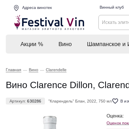
Винный клуб
Адреса винотек
Акции %
Вино
Шампанское и 
Главная
Вино
Clarendelle
—
—
Вино Clarence Dillon, Claren
Артикул:
630286
"Кларендель" Блан, 2022, 750 мл
В и
Оценка:
Оценок пок