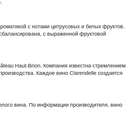
.
19 375 ₽
Добавить в корзину
ароматикой с нотами цитрусовых и белых фруктов.
 сбалансирована, с выраженной фруктовой
в наличии
676370
hâteau Haut-Brion. Компания известна стремлением
Вино Le Domaine d'Henri, Chablis 1er
Cru l'Homme Mort Vieilles Vignes AOC,
производства. Каждое вино Clarendelle создается
2020
Франция
Бордо
Clarendelle
Белое
Сухое
13 %
18 625 ₽
белого вина. По информации производителя, вино
Добавить в корзину