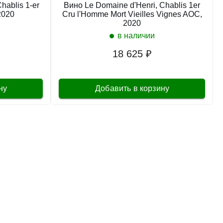
hablis 1-er
Вино Le Domaine d'Henri, Chablis 1er
2020
Cru l'Homme Mort Vieilles Vignes AOC,
2020
в наличии
678827
в наличии
Вино Les Caves de la Loire, Mauny, Anjou
AOC, 2023
18 625 ₽
Франция
Бордо
Clarendelle
Белое
Сухое
13 %
ну
Добавить в корзину
1 529 ₽
Добавить в корзину
в наличии
681164
Вино Les Celliers Jean d'Alibert, Caroline Bay
Sauvignon Blanc, Pays d'Oc IGP, 2023
Франция
Бордо
Clarendelle
Белое
Сухое
13 %