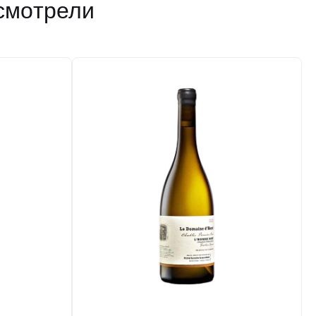
13 %
смотрели
10 250 ₽
Добавить в корзину
в наличии
635305
Вино Le Grand Ballon Selection Sauvignon
Blanc, Touraine AOC, 2023
Франция
Бордо
Clarendelle
Белое
Сухое
13 %
2 405 ₽
Добавить в корзину