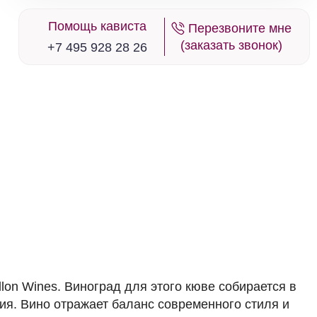
Помощь кависта
Перезвоните мне
в наличии
677196
(заказать звонок)
+7 495 928 28 26
Вино Laurent Barth, Pinot d'Alsace AOC,
2022
Франция
Бордо
Clarendelle
Белое
Сухое
13 %
6 625 ₽
Добавить в корзину
в наличии
676374
Вино Le Domaine d'Henri, Chablis 1-er
Cru Vaulorent AOC, 2020
llon Wines. Виноград для этого кюве собирается в
Франция
Бордо
Clarendelle
Белое
я. Вино отражает баланс современного стиля и
Сухое
13 %