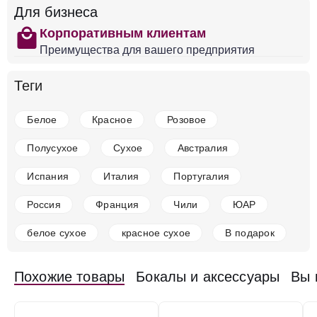
Добавить в корзину
Для бизнеса
shopping
Корпоративным клиентам
Преимущества для вашего предприятия
в наличии
650815
Теги
Вино Angelo Rocca e Figli, Conte Parelli
Appassimento, Puglia IGT
Белое
Красное
Розовое
Италия
Венето, Венеция
Чело Э Терра
Красное
Полусухое
12 %
Полусухое
Сухое
Австралия
1 638 ₽
Испания
Италия
Португалия
Добавить в корзину
Россия
Франция
Чили
ЮАР
белое сухое
красное сухое
В подарок
в наличии
650814
Похожие товары
Бокалы и аксессуары
Вы 
Вино Angelo Rocca e Figli, Duchetti Negroamaro-
Primitivo, Salento IGT
Италия
Венето, Венеция
Чело Э Терра
Красное