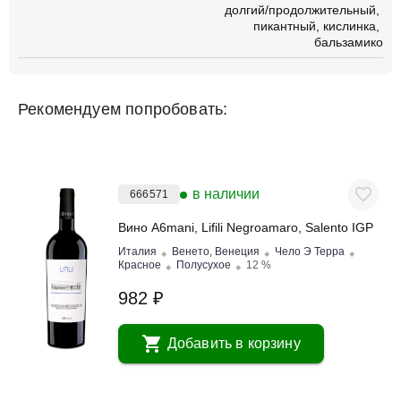
долгий/продолжительный
пикантный
кислинка
бальзамико
Рекомендуем попробовать:
в наличии
666571
Вино A6mani, Lifili Negroamaro, Salento IGP
Италия
Венето, Венеция
Чело Э Терра
Красное
Полусухое
12 %
982 ₽
Добавить в корзину