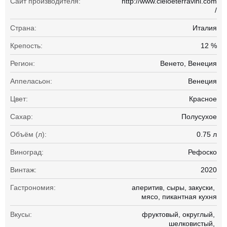
Сайт производителя:
http://www.cieloeterravini.com
/
Страна:
Италия
Крепость:
12 %
Регион:
Венето, Венеция
Аппеласьон:
Венеция
Цвет:
Красное
Сахар:
Полусухое
Объём (л):
0.75 л
Виноград:
Рефоско
Винтаж:
2020
Гастрономия:
аперитив
сыры
закуски
мясо
пикантная кухня
Вкусы:
фруктовый
округлый
шелковистый