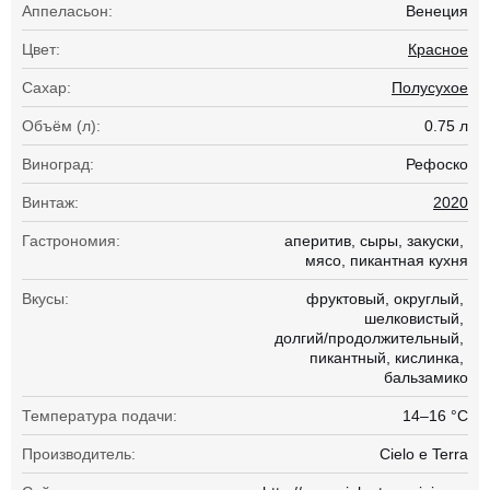
Аппеласьон:
Венеция
Цвет:
Красное
Сахар:
Полусухое
Объём (л):
0.75 л
Виноград:
Рефоско
Винтаж:
2020
Гастрономия:
аперитив
сыры
закуски
мясо
пикантная кухня
Вкусы:
фруктовый
округлый
шелковистый
долгий/продолжительный
пикантный
кислинка
бальзамико
Температура подачи:
14–16 °С
Производитель:
Cielo e Terra