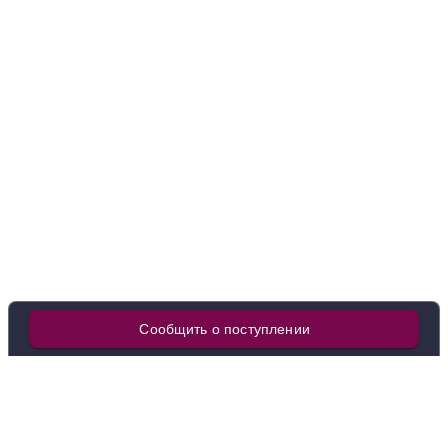
в наличии
650753
Вино Lignum Vitis Frappato-Shiraz, Terre Siciliane
IGT, 2022
Италия
Венето, Венеция
Чело Э Терра
Красное
Полусухое
12 %
1 664 ₽
Добавить в корзину
Сообщить о поступлении
в наличии
650822
Вино Masereto Nero d'Avola, Sicilia DOC, 2023
Италия
Венето, Венеция
Чело Э Терра
Красное
Полусухое
12 %
1 205 ₽