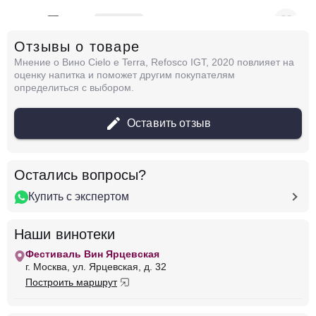
в наличии
680407
Отзывы о товаре
Вино A6mani, Lifili Primitivo, Salento IGP,
2021
Мнение о Вино Cielo e Terra, Refosco IGT, 2020 повлияет на
Италия
Венето, Венеция
Чело Э Терра
оценку напитка и поможет другим покупателям
Красное
Полусухое
12 %
определиться с выбором.
2 024 ₽
Оставить отзыв
Добавить в корзину
Остались вопросы?
Купить с экспертом
в наличии
679166
Наши винотеки
Вино Aiosa, Puglia IGP, 2020
Италия
Венето, Венеция
Чело Э Терра
Фестиваль Вин Ярцевская
Красное
Полусухое
12 %
г. Москва, ул. Ярцевская, д. 32
Построить маршрут
2 249 ₽